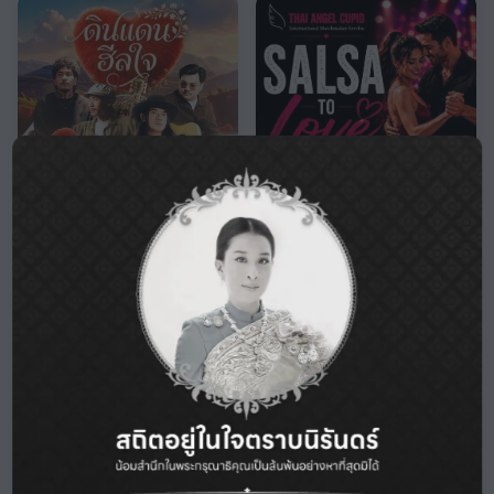
ดินแดนฮีลใจ
ซัลซ่า ทู เลิฟ...แบงคอก ซิงเกิล
ไนท์
04 ก.ย. 2569
04 ก.ย. 2569
อยุธยาซิตี้พาร์ค
Hemingway’s Bangkok
฿
350
฿
599
From
From