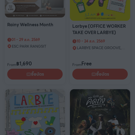
Rainy Wellness Month
Larbye (OFFICE WORKER
TAKE OVER LARBYE)
01 - 29 ส.ค. 2569
10 - 24 ส.ค. 2569
ESC PARK RANGSIT
LARBYE SPACE GROOVE,
centralwOrld ชั้น 1
฿
1,690
Free
From
From
ซื้อบัตร
ซื้อบัตร