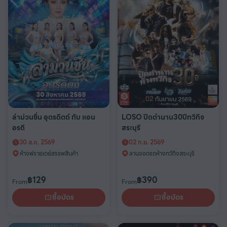
ลำม่วนชื่น อุตรดิตถ์ กับ แอน
LOSO ปิดตำนาน30ปีทวีกิจ
อรดี
สระบุรี
30 ส.ค. 2569
02 ก.ย. 2569
ห้างฟรายเดย์สรรพสินค้า
ลานจอดรถห้างทวีกิจสระบุรี
฿
129
฿
390
From
From
ซื้อบัตร
ซื้อบัตร