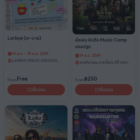
Larbye (ระ-บาย)
นั่งเล่น คิดถึง Music Camp
นครปฐม
14 ส.ค. - 15 พ.ย. 2569
14 ส.ค. 2569
LARBYE SPACE GROOVE
ลานกิจกรรม คาราโอเกะ ซิตี้ สาขา
CENTRAL WORLD ชั้น 1
นครปฐม
Free
฿
250
From
From
ซื้อบัตร
ซื้อบัตร