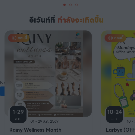
อีเว้นท์ที่
กำลังจะเกิดขึ้น
ตอนนี้
ตอนนี้
Network Error
OK
1-29
10-24
ส.ค.
ส.ค.
01 - 29 ส.ค. 2569
10 -
Rainy Wellness Month
Larbye (OF