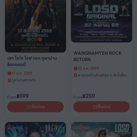
WANGNAMYEN ROCK
เสก โลโซ ไลฟ แอด ภูผาม่าน
RETURN
ร็อคแคมป์
22 ส.ค. 2569
17 ส.ค. 2569
ลานตรงข้ามร้านดีเซล อ.วังนํ้าเย็น
ภูผาม่านสกายวิว
จ.สระแก้ว
฿
250
฿
599
From
From
ซื้อบัตร
ซื้อบัตร