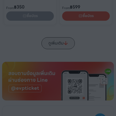
฿
350
฿
599
From
From
ซื้อบัตร
ซื้อบัตร
ดูเพิ่มเติม