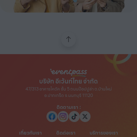
บริษัท อีเว้นท์ไทย จำกัด
47/313 อาคารไคตัค ชั้น 5 ถนนป๊อปปูล่า ต.บ้านใหม่
อ.ปากเกร็ด จ.นนทบุรี 11120
ติดตามเรา
:
เกี่ยวกับเรา
ติดต่อเรา
บริการของเรา