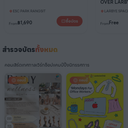
OVER LARB
ESC PARK RANGSIT
LARBYE SPACE
1
ซื้อบัตร
฿
1,690
Free
From
From
สำรวจบัตร
ทั้งหมด
คอนเสิร์ต
เทศกาล
เวิร์กช็อป
แคมป์ปิ้ง
นิทรรศการ
ตอนนี้
ตอนนี้