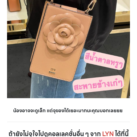
น้องอาจจะดูเล็ก แต่จุของได้เยอะมากนะคุณบอกเลยยย
ถ้ายังไม่จุใจไปดูคอลเลคชั่นอื่น ๆ จาก
LYN
ได้ที่นี้