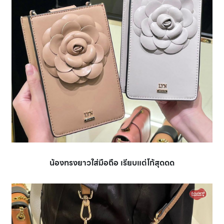
น้องทรงยาวใส่มือถือ เรียบแต่โก้สุดดด