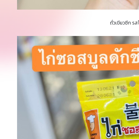
ถั่วเขียวซีก ร