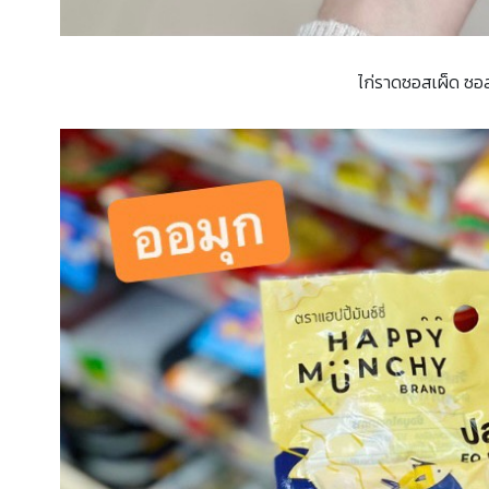
ไก่ราดซอสเผ็ด ซอส