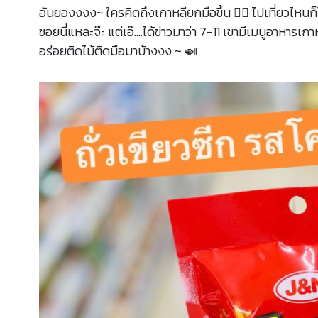
อันยองงงง~ ใครคิดถึงเกาหลียกมือขึ้น ✋🏻 ไปเที่ยวไหนก็ไ
ซอยนี่แหละจ๊ะ แต่เอ๊....ได้ข่าวมาว่า 7-11 เขามีเมนูอาหา
อร่อยติดไม้ติดมือมาบ้างงง ~ 🍛