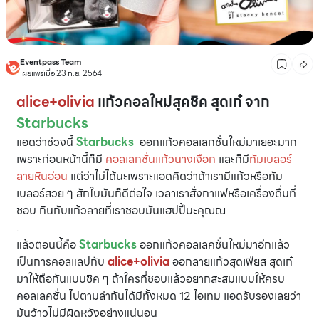
Eventpass Team
เผยแพร่เมื่อ 23 ก.ย. 2564
alice+olivia
แก้วคอลใหม่สุคชิค สุดเก๋ จาก
Starbucks
แอดว่าช่วงนี้
Starbucks
ออกแก้วคอลเลกชั่นใหม่มาเยอะมาก
เพราะก่อนหน้านี้ก็มี
คอลเลกชั่นแก้วนางเงือก
และก็มี
ทัมเบลอร์
ลายหินอ่อน
แต่ว่าไม่ได้นะเพราะแอดคิดว่าถ้าเรามีแก้วหรือทัม
เบลอร์สวย ๆ สักใบมันก็ดีต่อใจ เวลาเราสั่งกาแฟหรือเครื่องดื่มที่
ชอบ กินกับแก้วลายที่เราชอบมันแฮปปี้นะคุณณ
.
แล้วตอนนี้คือ
Starbucks
ออกแก้วคอลเลคชั่นใหม่มาอีกแล้ว
เป็นการคอลแลปกับ
alice+olivia
ออกลายแก้วสุดเฟียส สุดเก๋
มาให้ถือกันแบบชิค ๆ ถ้าใครที่ชอบแล้วอยากสะสมแบบให้ครบ
คอลเลคชั่น ไปตามล่ากันได้มีทั้งหมด 12 ไอเทม แอดรับรองเลยว่า
มันว้าวไม่มีผิดหวังอย่างแน่นอน