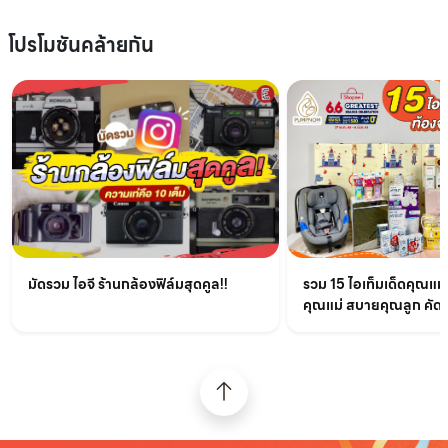
โปรโมชันคล้ายกัน
มัดรวม ไอจี ร้านกล้องฟิล์มสุดคูล!!
รวม 15 ไอเท็มเด็ดคุณแม
คุณแม่ สบายคุณลูก คัด