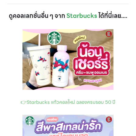
ดูคอลเลกชั่นอื่น ๆ จาก
Starbucks
ได้ที่นี่เลย....
👉Starbucks แก้วคอลใหม่ ฉลองครบรอบ 50 ปี