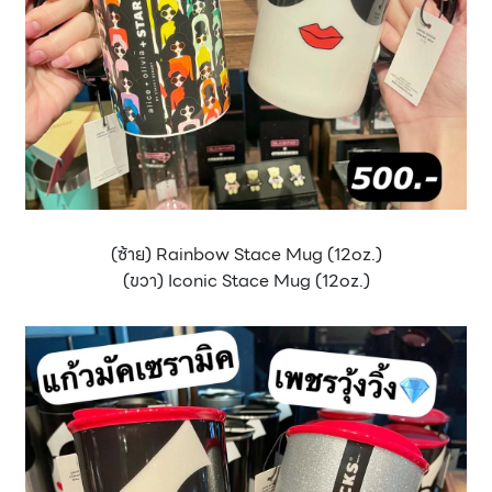
(ซ้าย) Rainbow Stace Mug (12oz.)
(ขวา) Iconic Stace Mug (12oz.)