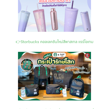
👉Starbucks คอลเลคชันใหม่สีพาสเทล แรร์ไอเทม