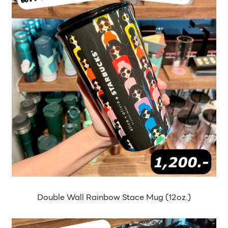
Double Wall Rainbow Stace Mug (12oz.)