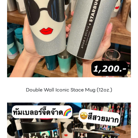
Double Wall Iconic Stace Mug (12oz.)