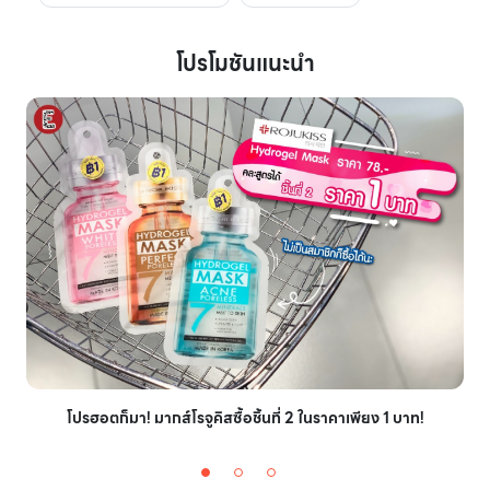
โปรโมชันแนะนำ
โปรฮอตก็มา! มากส์โรจูคิสซื้อชิ้นที่ 2 ในราคาเพียง 1 บาท!