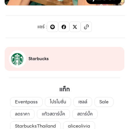
แชร์
:
Starbucks
แท็ก
Eventpass
โปรโมชั่น
เซลล์
Sale
ลดราคา
แก้วสตาร์บั๊ค
สตาร์บั๊ค
StarbucksThailand
aliceolivia