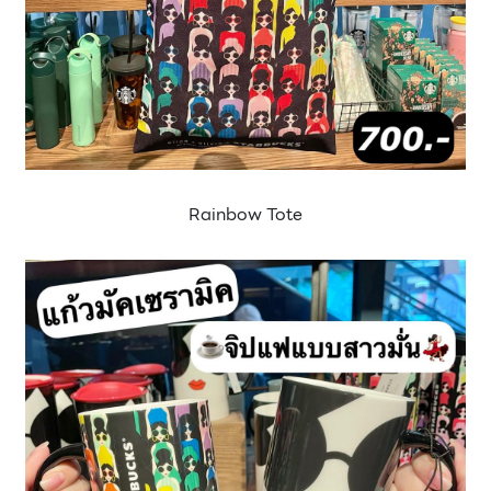
Rainbow Tote