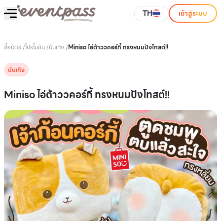
TH
เข้าสู่ระบบ
ซื้อบัตร
/
โปรโมชัน
/
บันเทิง
/
Miniso ไอ่ต้าววคอร์กี้ ทรงหนมปังโทสต์!!
บันเทิง
Miniso ไอ่ต้าววคอร์กี้ ทรงหนมปังโทสต์!!