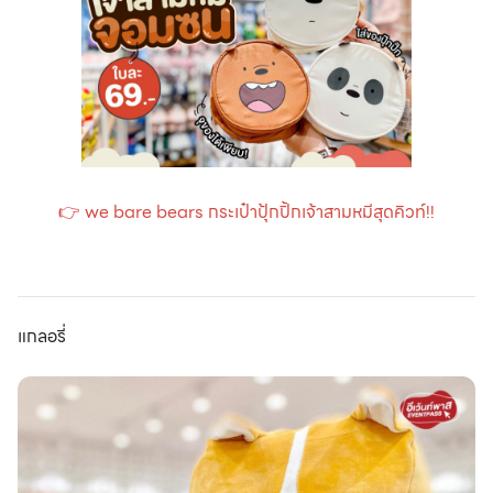
👉
we bare bears กระเป๋าปุ้กปิ้กเจ้าสามหมีสุดคิวท์!!
แกลอรี่