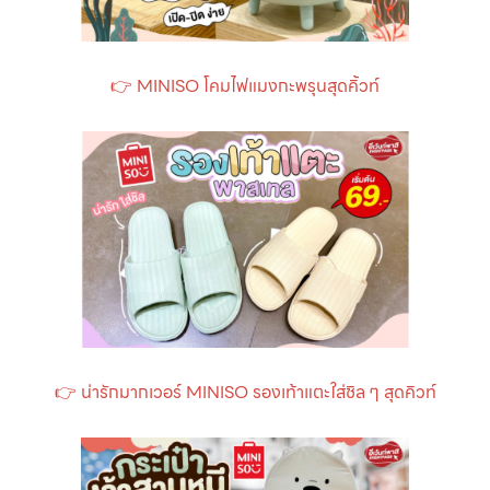
👉
MINISO โคมไฟแมงกะพรุนสุดคิ้วท์
👉
น่ารักมากเวอร์ MINISO รองเท้าแตะใส่ชิล ๆ สุดคิวท์