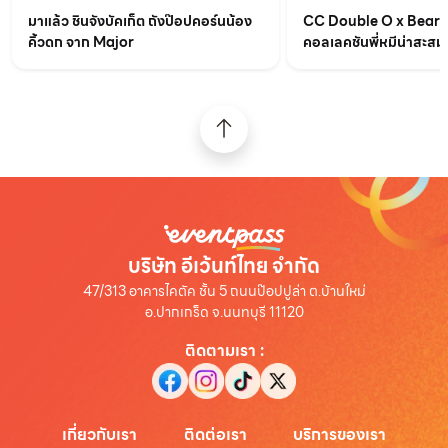
มาแล้ว ชินจังบัคเก็ต ถังป๊อปคอร์นน้อง
CC Double O x BearB
คิ้วดก จาก Major
คอลเลคชันพี่หมีน่าสะสม
บริษัท อีเว้นท์ไทย จำกัด
47/313 อาคารไคตัค ชั้น 5 ถนนป๊อปปูล่า ต.บ้านใหม่
อ.ปากเกร็ด จ.นนทบุรี 11120
ติดตามเรา
:
เกี่ยวกับเรา
ติดต่อเรา
บริการของเรา