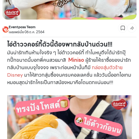
Eventpass Team
เผยแพร่เมื่อ 06 ต.ค. 2564
ไอ่ต้าววคอร์กี้ตัวนี้ต้องพากลับบ้านด่วน!!!
มันน่ารักเกินห้ามใจจริง ๆ ไอ่ต้าววคอร์กี้ ทำไมหนูถึงได้น่ารักปุ๊
กปิ๊กขนาดนี้บอกพี่คนสวยมาสิ
Miniso
ผู้ร้ายให้เราซื้อของน่ารัก
กลับบ้านแบบจุใจจจจ เพราะก่อนหน้านั้นก็มี
กล่องสุ่มตัวร้าย
Disney
มาให้สาวกสุ่มซื้อจนครบคอลเลคชั่น แล้ววันนี้ออกไอเทม
หมอนสุดน่ารักใครเป็นทาสน้องหมาคือโดนตกแน่นอน!!!