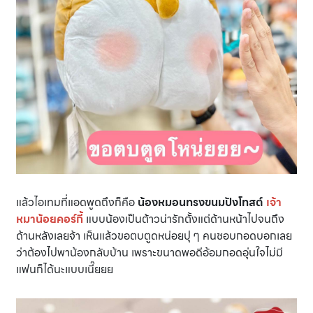
แล้วไอเทมที่แอดพูดถึงก็คือ
น้องหมอนทรงขนมปังโทสต์
เจ้า
หมาน้อยคอร์กี้
แบบน้องเป็นต้าวน่ารักตั้งแต่ด้านหน้าไปจนถึง
ด้านหลังเลยจ้า เห็นแล้วขอตบตูดหน่อยปุ ๆ คนชอบกอดบอกเลย
ว่าต้องไปพาน้องกลับบ้าน เพราะขนาดพอดีอ้อมกอดอุ่นใจไม่มี
แฟนก็ได้นะแบบเนี๊ยยย