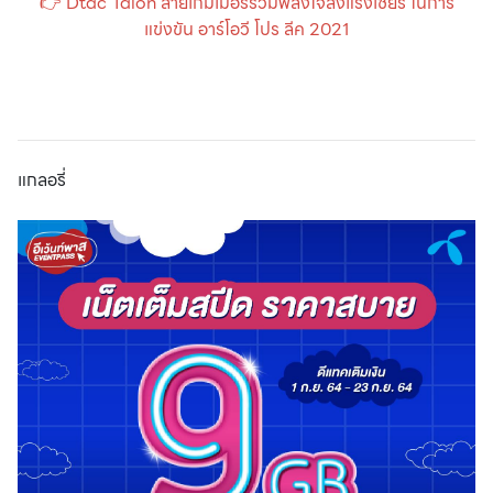
👉 Dtac Talon สายเกมเมอร์รวมพลังใจส่งแรงเชียร์ ในการ
แข่งขัน อาร์โอวี โปร ลีค 2021
แกลอรี่