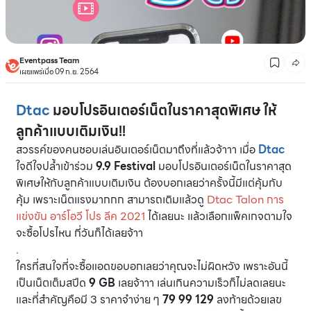
Eventpass Team
เผยแพร่เมื่อ 09 ก.ย. 2564
Dtac
มอบโปรอินเตอร์เน็ตในราคาสุดพิเศษ ให้
ลูกค้าแบบเติมเงิน!!
สวรรค์ของคนชอบเล่นอินเตอร์เน็ตมาถึงที่แล้วจ้าาา เมื่อ
Dtac
ใจดีใจปล้ำเข้าร่วม
9.9 Festival
มอบโปรอินเตอร์เน็ตในราคาสุด
พิเศษให้กับลูกค้าแบบเติมเงิน ต้องบอกเลยว่าครั้งนี้มีแต่คุ้มกับ
คุ้ม เพราะเน็ตแรงมากกก สามารถเติมแล้วดู
Dtac Talon การ
แข่งขัน อาร์โอวี โปร ลีค 2021
ได้เลยนะ แล้วเลือกแพ็คเกจตามใจ
จะซื้อโปรไหน กี่วันก็ได้เลยจ้าา
.
ใครที่สนใจที่จะซื้อแอดขอบอกเลยว่าคุณจะไม่ผิดหวัง เพราะอันนี้
เป็นเน็ตเต็มสปีด
9 GB
เลยจ้าาา เล่นเกินความเร็วก็ไม่ลดเลยนะ
และที่สำคัญคือมี 3 ราคาจำง่าย ๆ
79 99 129
ลงท้ายด้วยเลข