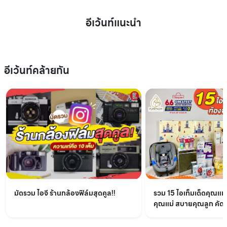
อีเว้นท์แนะนำ
อีเว้นท์คล้ายกัน
มัดรวม ไอจี ร้านกล้องฟิล์มสุดคูล!!
รวม 15 ไอเท็มเด็ดคุณแม
คุณแม่ สบายคุณลูก คัด