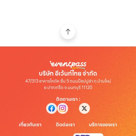
บริษัท อีเว้นท์ไทย จำกัด
47/313 อาคารไคตัค ชั้น 5 ถนนป๊อปปูล่า ต.บ้านใหม่
อ.ปากเกร็ด จ.นนทบุรี 11120
ติดตามเรา
:
เกี่ยวกับเรา
ติดต่อเรา
บริการของเรา