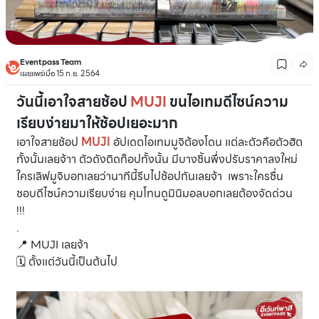
Eventpass Team
เผยแพร่เมื่อ 15 ก.ย. 2564
วันนี้เอาใจสายช้อป
MUJI
ขนไอเทมดีไซน์ความ
เรียบง่ายมาให้ช้อปเยอะมาก
เอาใจสายช้อป
MUJI
อัปเดตไอเทมมูจิต้องโดน แต่ละตัวคือตัวฮิต
ทั้งนั้นเลยจ้าา ตัวดังติดท็อปทั้งนั้น มีบางชิ้นพึ่งปรับราคาลงใหม่
ใครเลิฟมูจิบอกเลยว่านาทีนี้รีบไปช้อปกันเลยจ้า เพราะใครชื่น
ชอบดีไซน์ความเรียบง่าย คุมโทนดูมินิมอลบอกเลยต้องจัดด่วน
!!!
.
📍 MUJI เลยจ้า
🗓 ตั้งแต่วันนี้เป็นต้นไป