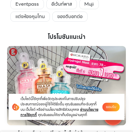
Eventpass
อีเว้นท์พาส
Muji
แต่งห้องคุมโทน
ของดีบอกต่อ
โปรโมชันแนะนำ
เว็บไซต์นี้ใช้คุกกี้เพื่อวัตถุประสงค์ในการปรับปรุง
ประสบการณ์ของผู้ใช้ให้ดียิ่งขึ้น คุณยินยอมที่จะรับคุกกี้
ยอมรับ
บน เว็บไซต์ หรืออ่านนโยบายสิทธิส่วนบุคคล
อ่านนโยบาย
การใช้คุกกี้
คุณยินยอมให้เราเก็บข้อมูลผ่านคุกกี้
โปรฮอตก็มา! มากส์โรจูคิสซื้อชิ้นที่ 2 ในราคาเพียง 1 บาท!