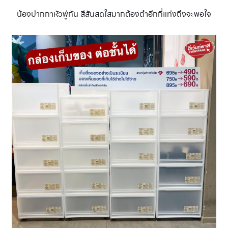
น้องปากกาหัวพู่กัน สีสันสดใสมากต้องตำอีกกี่แท่งถึงจะพอใจ