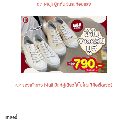
👉 Muji บู๊ทกันฝนสะท้อนแสง
👉 รองเท้าขาว Muji มีแค่คู่เดียวใส่ไปไหนก็คือเริ่ดเว่อร์
แกลอรี่