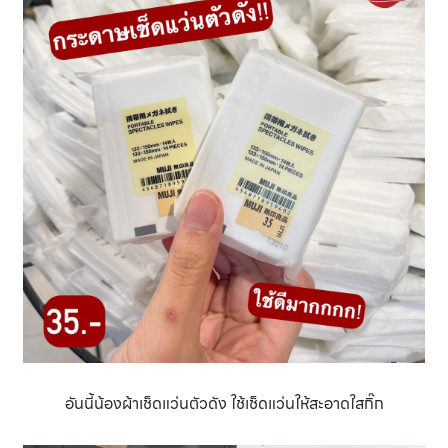
อันนี้น้องผ้าเช็ดแว่นตัวดัง ใช้เช็ดแว่นให้สะอาดใสกิ๊ก