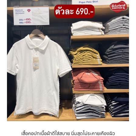
เสื้อคอปกเนื้อผ้าดีใส่สบาย นิ่มสุดไม่ระคายเคืองผิว