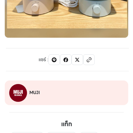
แชร์
:
MUJI
แท็ก