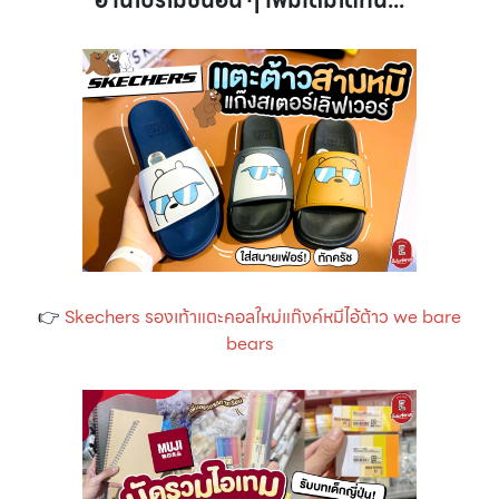
👉
Skechers รองเท้าแตะคอลใหม่แก๊งค์หมีไอ้ต้าว we bare
bears