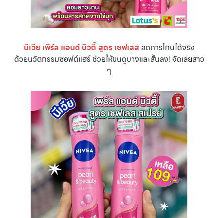
นีเวีย เพิร์ล แอนด์ บิวตี้ สูตร เชฟเลส
ลดการโกนได้จริง
ด้วยนวัตกรรมซอฟต์แฮร์ ช่วยให้ขนดูบางและสั้นลง! จัดเลยสาว
ๆ