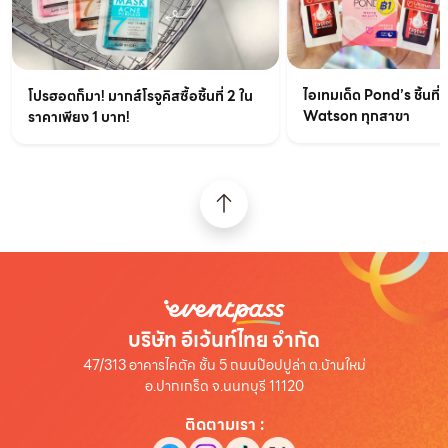
ไอเทมเด็ด Pond’s ชิ้นที่ส
โปรฮอตก็มา! มากส์โรจูคิสซื้อชิ้นที่ 2 ใน
Watson ทุกสาขา
ราคาเพียง 1 บาท!
บริษัท อีเว้นท์ไทย จำกัด
47/313 อาคารไคตัค ชั้น 5 ถนนป๊อปปูล่า ต.บ้านใหม่
อ.ปากเกร็ด จ.นนทบุรี 11120
ติดตามเรา
: