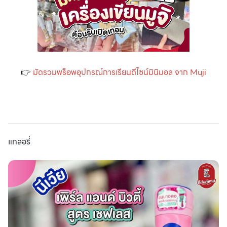
👉
มัดรวมพร็อพอุปกรณ์การเรียนดีไซน์มินิมอล จาก Muji
แกลอรี่