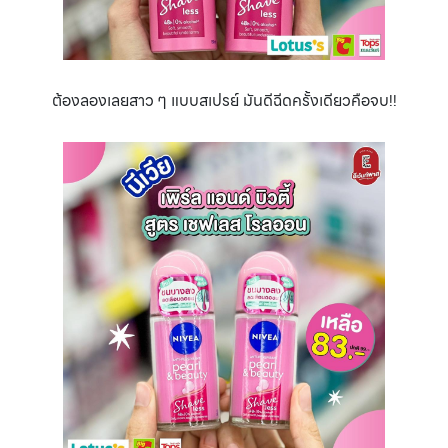
ต้องลองเลยสาว ๆ แบบสเปรย์ มันดีฉีดครั้งเดียวคือจบ!!