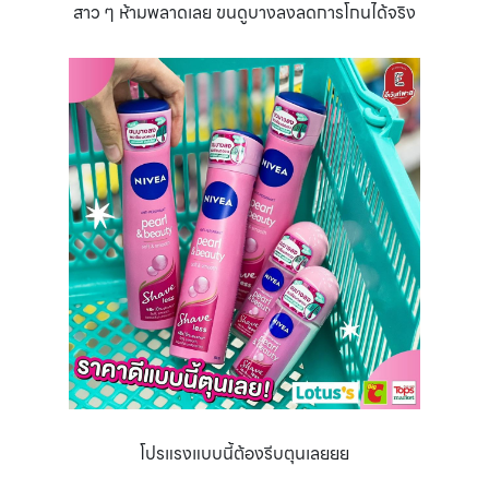
สาว ๆ ห้ามพลาดเลย ขนดูบางลงลดการโกนได้จริง
โปรแรงแบบนี้ต้องรีบตุนเลยยย