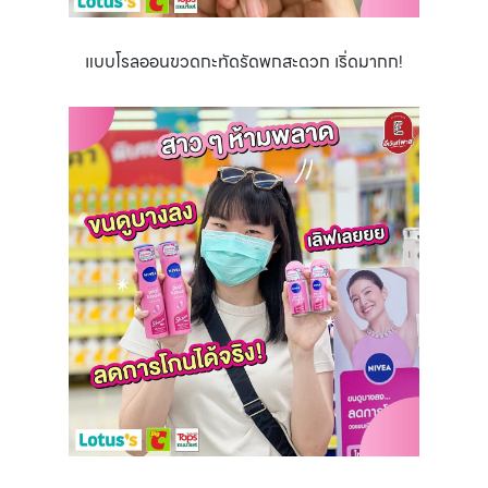
แบบโรลออนขวดกะทัดรัดพกสะดวก เริ่ดมากก!