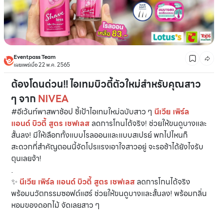
Eventpass Team
เผยแพร่เมื่อ 22 พ.ค. 2565
ต้องโดนด่วน!! ไอเทมบิวตี้ตัวใหม่สำหรับคุณสาว
ๆ จาก
NIVEA
#อีเว้นท์พาสพาช้อป ชี้เป้าไอเทมใหม่ฉบับสาว ๆ
นีเวีย เพิร์ล
แอนด์ บิวตี้ สูตร เชฟเลส
ลดการโกนได้จริง! ช่วยให้ขนดูบางและ
สั้นลง! มีให้เลือกทั้งแบบโรลออนและแบบสเปรย์ พกไปไหนก็
สะดวกที่สำคัญตอนนี้จัดโปรแรงเอาใจสาวอยู่ จะรอช้าได้ยังไงรับ
ตุนเลยจ้า!
.
✨
นีเวีย เพิร์ล แอนด์ บิวตี้ สูตร เชฟเลส
ลดการโกนได้จริง
พร้อมนวัตกรรมซอฟต์แฮร์ ช่วยให้ขนดูบางและสั้นลง! พร้อมกลิ่น
หอมของดอกไม้ จัดเลยสาว ๆ
.