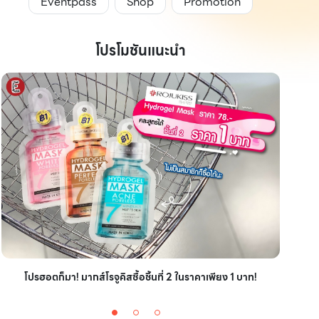
Eventpass
Shop
Promotion
โปรโมชันแนะนำ
ไอเ
โปรฮอตก็มา! มากส์โรจูคิสซื้อชิ้นที่ 2 ในราคาเพียง 1 บาท!