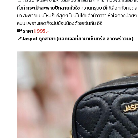
คิ้วท์
กระเป๋าสะพายปักลายหัวใจ
หวานกรุบบ มีให้เลือกทั้งหมดสอ
มา สะพายแบบไหนก็เก๋สุดๆ ไม่มีไม่ได้แล้วน้าาาาา หัวใจดวงน้อยๆ 
คนน เพราะแอดก็จะไปช้อปน้องด้วยเช่นกัน อิอิ
💸
ราคา
1,995.-
📍
Jaspal ทุกสาขา (แอดเจอที่สาขาเซ็นทรัล ลาดพร้าวนะ)