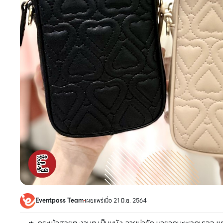
Eventpass Team
เผยแพร่เมื่อ 21 มิ.ย. 2564
👛 กระเป๋าสวยๆ งามๆ เป็นหนัง ลายน่ารัก หายากนะพวกเธออ