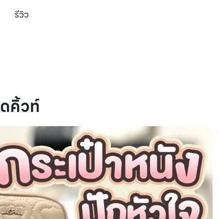
รีวิว
คิ้วท์