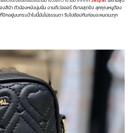
งสีน้า ตัวน้องหนังนุ่มนิ่ม งานดีเว่อออร์ ดีเทลสุดปัง ลุคคุณหนูต้อง
ที่ปักอยู่บนกระเป๋าใบนี้มันไม่ธรรมดา รีบไปช้อปกันก่อนจะหมดนะทุก