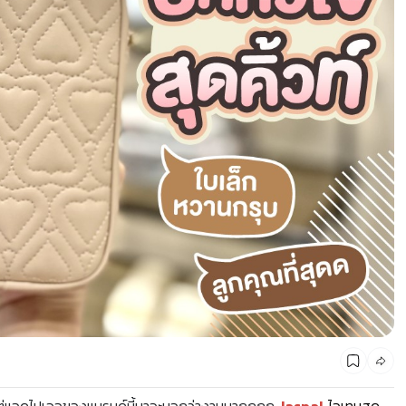
CMG SHOP SHOP รวมแบรนด์ตัวท็อป ลดสูงสุด50%
 แต่แอดไปเจอของแบรนด์นี้มาจะบอกว่างามมากกกก
Jaspal
ไอเทมสุด