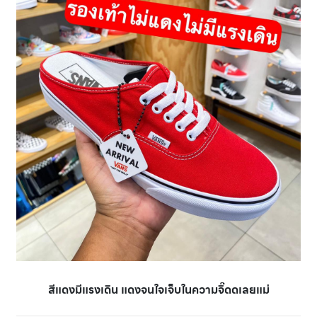
สีแดงมีแรงเดิน แดงจนใจเจ็บในความจิ๊ดดเลยแม่