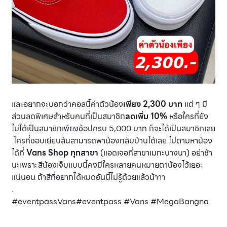
และอยากจะบอกว่าคอลนี้ค่าตัวน้อง
เพียง 2,300 บาท
แต่ ๆ มี
ส่วนลดพิเศษสำหรับคนที่เป็นสมาชิก
ลดเพิ่ม 10%
หรือใครที่ยัง
ไม่ได้เป็นสมาชิกเพียงช้อปครบ 5,000 บาท ก็จะได้เป็นสมาชิกเลย
ใครที่ชอบเยียบส้นสามารถพาน้องกลับบ้านได้เลย ไปตามหาน้อง
ได้ที่
Vans Shop ทุกสาขา
(แอดเจอที่สาขาเมกะบางนา) อย่าช้า
นะเพราะสีน้องเจ็บแบบนี้คงมีใครหลายคนหมายตาน้องไว้เยอะ
แน่นอน ถ้าสีที่อยากได้หมดอันนี้ไม่รู้ด้วยแล้วน้าาา
.
#eventpassVans#eventpass #Vans #MegaBangna