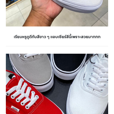
เรียบหรูดูดีกับสีขาว ๆ แอบเชียร์สีนี้เพราะสวยมากกก