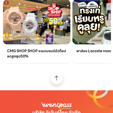
CMG SHOP SHOP รวมแบรนด์ตัวท็อป
พาส่อง Lacoste ทรงเท่เร
ลดสูงสุด50%
บริษัท อีเว้นท์ไทย จำกัด