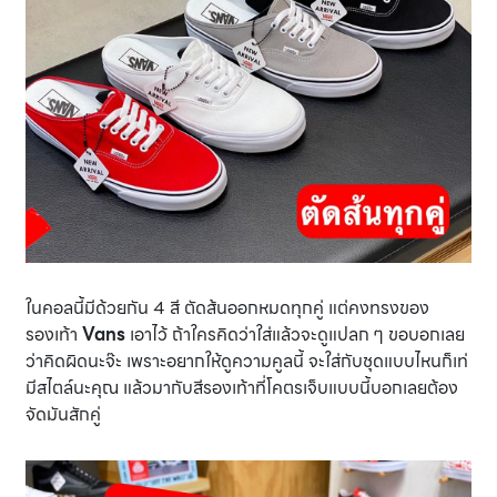
ในคอลนี้มีด้วยกัน 4 สี ตัดส้นออกหมดทุกคู่ แต่คงทรงของ
รองเท้า
Vans
เอาไว้ ถ้าใครคิดว่าใส่แล้วจะดูแปลก ๆ ขอบอกเลย
ว่าคิดผิดนะจ๊ะ เพราะอยากให้ดูความคูลนี้ จะใส่กับชุดแบบไหนก็เท่
มีสไตล์นะคุณ แล้วมากับสีรองเท้าที่โคตรเจ็บแบบนี้บอกเลยต้อง
จัดมันสักคู่