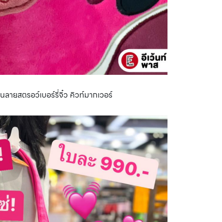
็นลายสตรอว์เบอร์รี่จิ๋ว คิวท์มากเวอร์