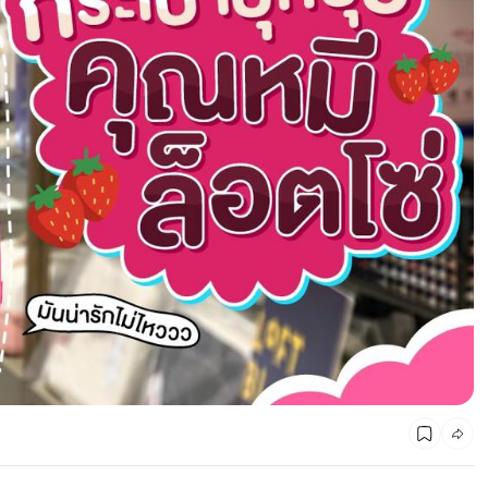
CMG SHOP SHOP รวมแบรนด์ตัวท็อป ลดสูงสุด50%