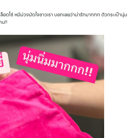
ีล็อตโซ่ หมีม่วงมัดใจชาวเรา บอกเลยว่าน่ารักมากกก ตัวกระเป๋านุ่ม
กน!!