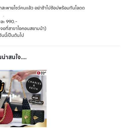
มาสะพายโชว์คนแล้ว อย่าช้าไปช้อปพร้อมกันโลดด
.
บละ 990.-
เจอที่สาขาไอคอนสยามน้า)
่วันนี้เป็นต้นไป
นน่าสนใจ....