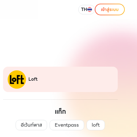
TH
เข้าสู่ระบบ
Loft
แท็ก
อีเว้นท์พาส
Eventpass
loft