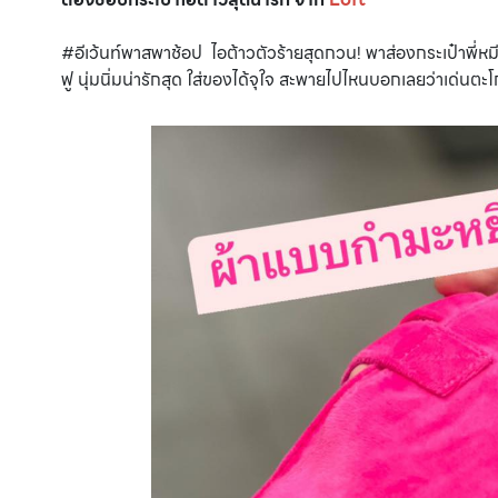
#อีเว้นท์พาสพาช้อป ไอต้าวตัวร้ายสุดกวน! พาส่องกระเป๋าพี่หม
ฟู นุ่มนิ่มน่ารักสุด ใส่ของได้จุใจ สะพายไปไหนบอกเลยว่าเด่นตะโ