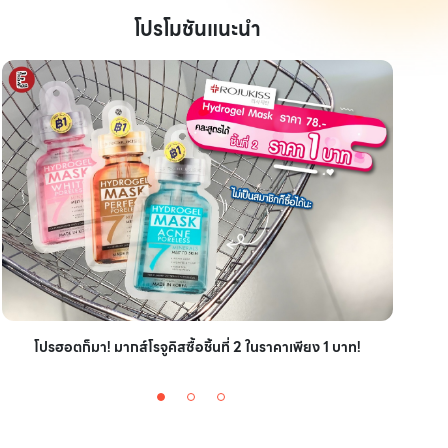
โปรโมชันแนะนำ
ไอเ
โปรฮอตก็มา! มากส์โรจูคิสซื้อชิ้นที่ 2 ในราคาเพียง 1 บาท!