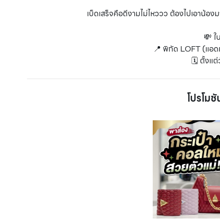
เบ็ดเสร็จคือดีงามไม่ไหววว ต้องไปเอาน้อง
💸 ใ
📍 พิกัด LOFT (แอด
🗓️ ตั้งแต
โปรโมชั