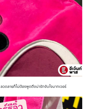
าา ลวดลายก็ไม่ต้องพูดถึงน่ารักจับใจมากเวอร์