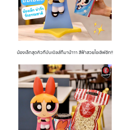
น้องเล็กสุดคิวทึบับเบิลส์ก็มาน้าาา สีฟ้าสวยไอเลิฟอิท!!