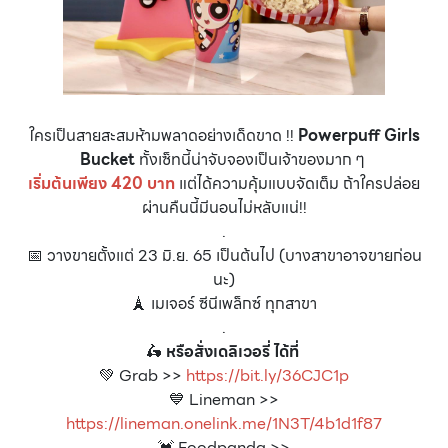
ใครเป็นสายสะสมห้ามพลาดอย่างเด็ดขาด !!
Powerpuff Girls
Bucket
ทั้งเซ็ทนี้น่าจับจองเป็นเจ้าของมาก ๆ
เริ่มต้นเพียง 420 บาท
แต่ได้ความคุ้มแบบจัดเต็ม ถ้าใครปล่อย
ผ่านคืนนี้มีนอนไม่หลับแน่!!
.
📅 วางขายตั้งแต่ 23 มิ.ย. 65 เป็นต้นไป (บางสาขาอาจขายก่อน
นะ)
🗼 เมเจอร์ ซีนีเพล็กซ์ ทุกสาขา
.
🛵
หรือสั่งเดลิเวอรี่ ได้ที่
💚 Grab >>
https://bit.ly/36CJC1p
💙 Lineman >>
https://lineman.onelink.me/1N3T/4b1d1f87
💓 Foodpanda >>