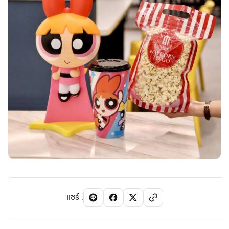
แชร์
: