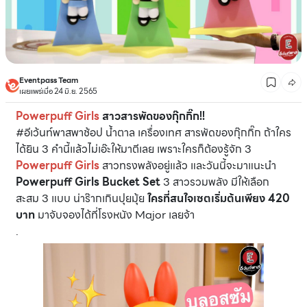
Eventpass Team
เผยแพร่เมื่อ 24 มิ.ย. 2565
Powerpuff Girls
สาวสารพัดของกุ๊กกิ๊ก!!
#อีเว้นท์พาสพาช้อป น้ำตาล เครื่องเทศ สารพัดของกุ๊กกิ๊ก ถ้าใคร
ได้ยิน 3 คำนี้แล้วไม่เอ๊ะให้มาตีเลย เพราะใครก็ต้องรู้จัก 3
Powerpuff Girls
สาวทรงพลังอยู่แล้ว และวันนี้จะมาแนะนำ
Powerpuff Girls Bucket Set
3 สาวรวมพลัง มีให้เลือก
สะสม 3 แบบ น่าร๊ากเกินปุยมุ้ย
ใครที่สนใจเซตเริ่มต้นเพียง 420
บาท
มาจับจองได้ที่โรงหนัง Major เลยจ้า
.