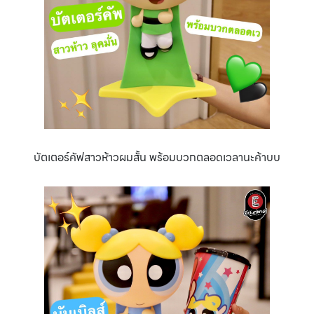
บัตเตอร์คัฟสาวห้าวผมสั้น พร้อมบวกตลอดเวลานะค้าบบ