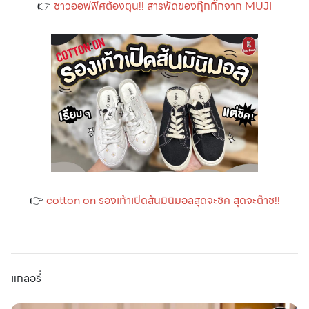
👉
ชาวออฟฟิศต้องตุน!! สารพัดของกุ๊กกิ๊กจาก MUJI
👉
cotton on รองเท้าเปิดส้นมินิมอลสุดจะชิค สุดจะต๊าช!!
แกลอรี่