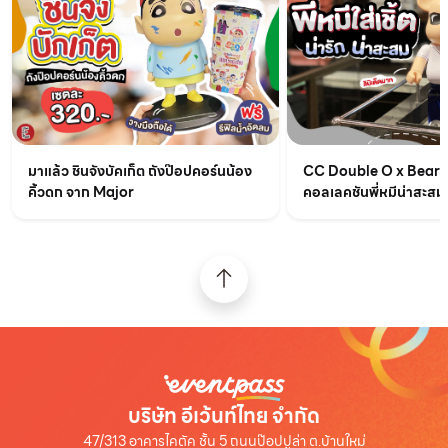
มาแล้ว ชินจังบัคเก็ต ถังป๊อปคอร์นน้อง
CC Double O x BearB
คิ้วดก จาก Major
คอลเลคชันพี่หมีน่าสะสม
บริษัท อีเว้นท์ไทย จำกัด
47/313 อาคารไคตัค ชั้น 5 ถนนป๊อปปูล่า ต.บ้านใหม่