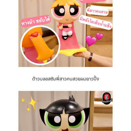
ต้าวบลอสซัมพี่สาวคนสวยผมยาวปิ๊ง