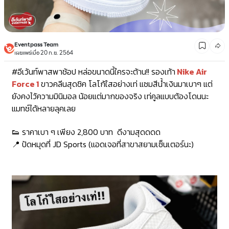
Eventpass Team
เผยแพร่เมื่อ 20 ก.ย. 2564
#อีเว้นท์พาสพาช้อป
หล่อขนาดนี้ใครจะต้าน!! รองเท้า
Nike Air
Force 1
ขาวคลีนสุดชิค โลโก้ใสอย่างเท่ แซมสีน้ำเงินมาเบาๆ แต่
ยังคงไว้ความมินิมอล น้อยแต่มากของจริง เท่คูลแบบต้องโดนนะ
แมทช์ได้หลายลุคเลย
👟 ราคาเบา ๆ เพียง 2,800 บาท ดีงามสุดดดด
📍 ปัดหมุดที่ JD Sports (แอดเจอที่สาขาสยามเซ็นเตอร์นะ)