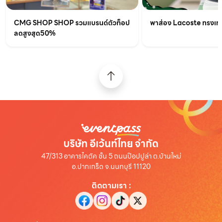
CMG SHOP SHOP รวมแบรนด์ตัวท็อป
พาส่อง Lacoste ทรงเท่เร
ลดสูงสุด50%
บริษัท อีเว้นท์ไทย จำกัด
47/313 อาคารไคตัค ชั้น 5 ถนนป๊อปปูล่า ต.บ้านใหม่
อ.ปากเกร็ด จ.นนทบุรี 11120
ติดตามเรา
: