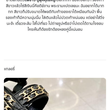
สีขาวแล้วโซ่สีเงินนี่คือดีย์งาน พระรามแปดเลยนะ ฉันอยากได้มาก
กก สีขาวก็ปรับขนาดให้พอดีกับเท้าของเราได้เหมือนกันน้า พื้น
รองเท้าก็มีความนุ่มนิ้ม ใส่เดินแล้วไม่ปวดเท้าแน่นอน แต่อย่าใส่วิ่ง
นะจ้ะ เดี๋ยวจะล้ม ใส่ไปเที่ยว ไปถ่ายรูปหรือว่าไปเดตได้ตามใจชอบ
ใครเห็นก็ต้องรักต้องหลงคู่นี้แน่นอน
แกลอรี่