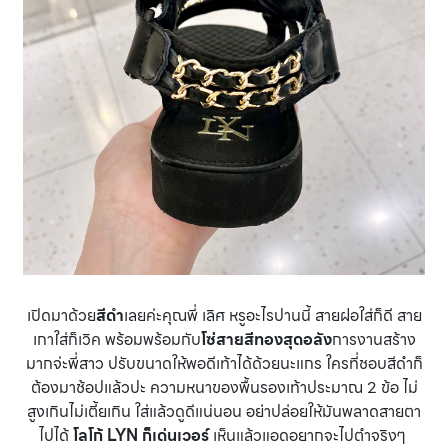
เปิดมาด้วย
สีดำ
เลยค่ะคุณพี่ เลิศ หรูอะไรปานนี้ สายฝอใส่ก็ดี สาย
เกาใส่ก็เวิค พร้อมพร้อมกับ
โซ่สายสีทองสุดอลัง
การงานสร้าง
มากจ่ะพี่สาว ปรับขนาดให้พอดีเท้าได้ด้วยนะแกร ใครที่ชอบสีดำก็
ต้องมาช้อปแล้วปะ ความหนาของพื้นรองเท้าประมาณ 2 ข้อ ไม่
สูงเกินไม่เตี้ยเกิน ใส่แล้วดูดีแน่นอน อย่าปล่อยให้มันพลาดสายตา
ไปได้
โลโก้ LYN ก็เด่นเวอร์
เห็นแล้วแอดอยากจะไปตำจริงๆ