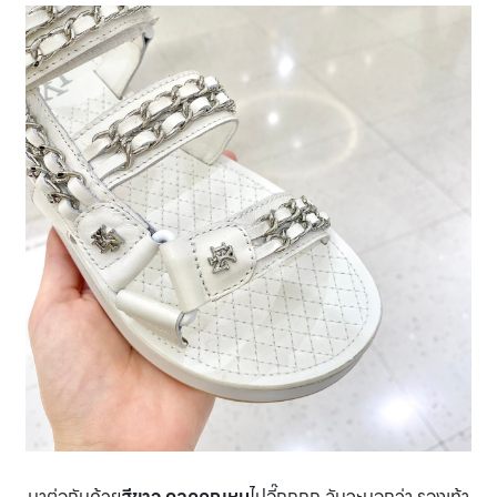
มาต่อกันด้วย
สีขาว ดูลุคคุณหนู
ไปอี๊กกกก ฉันจะบอกว่า รองเท้า