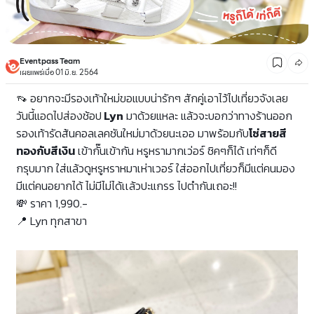
Eventpass Team
เผยแพร่เมื่อ 01 มิ.ย. 2564
👡 อยากจะมีรองเท้าใหม่ขอแบบน่ารักๆ สักคู่เอาไว้ไปเที่ยวจังเลย
วันนี้แอดไปส่องช้อป
Lyn
มาด้วยแหละ แล้วจะบอกว่าทางร้านออก
รองเท้ารัดส้นคอลเลคชันใหม่มาด้วยนะเออ
มาพร้อมกับ
โซ่สายสี
ทองกับสีเงิน
เข้ากั๊นเข้ากัน
หรูหรามากเว่อร์ ชิคๆก็ได้ เท่ๆก็ดี
กรุบมาก ใส่แล้วดูหรูหราหมาเห่าเวอร์ ใส่ออกไปเที่ยวก็มีแต่คนมอง
มีแต่คนอยากได้ ไม่มีไม่ได้เเล้วปะแกรร ไปตำกันเถอะ!!
💸
ราคา 1,990.-
📍
Lyn ทุกสาขา