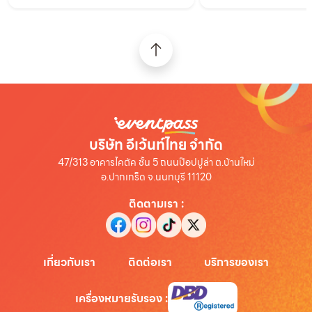
บริษัท อีเว้นท์ไทย จำกัด
47/313 อาคารไคตัค ชั้น 5 ถนนป๊อปปูล่า ต.บ้านใหม่
อ.ปากเกร็ด จ.นนทบุรี 11120
ติดตามเรา
:
เกี่ยวกับเรา
ติดต่อเรา
บริการของเรา
เครื่องหมายรับรอง
: