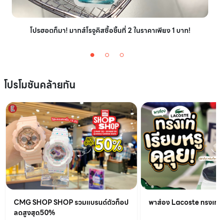
โปรฮอตก็มา! มากส์โรจูคิสซื้อชิ้นที่ 2 ในราคาเพียง 1 บาท!
โปรโมชันคล้ายกัน
CMG SHOP SHOP รวมแบรนด์ตัวท็อป
พาส่อง Lacoste ทรงเท่เร
ลดสูงสุด50%