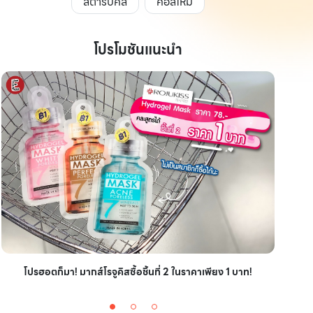
สตาร์บัคส์
คอลใหม่
โปรโมชันแนะนำ
ไอเ
โปรฮอตก็มา! มากส์โรจูคิสซื้อชิ้นที่ 2 ในราคาเพียง 1 บาท!