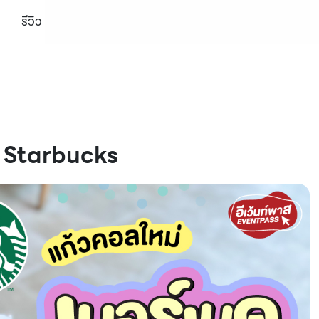
รีวิว
าก Starbucks