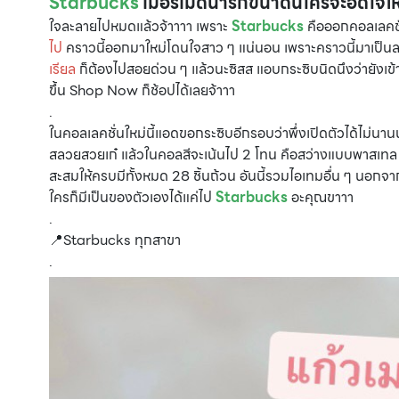
Starbucks
เมอร์เมดน่ารักขนาดนี้ใครจะอดใจ
ใจละลายไปหมดแล้วจ้าาาา เพราะ
Starbucks
คือออกคอลเลคชั่น
ไป
คราวนี้ออกมาใหม่โดนใจสาว ๆ แน่นอน เพราะคราวนี้มาเป็นลา
เรียล
ก็ต้องไปสอยด่วน ๆ แล้วนะซิสส แอบกระซิบนิดนึงว่ายังเข
ขึ้น Shop Now ก็ช้อปได้เลยจ้าาา
.
ในคอลเลคชั่นใหม่นี้แอดขอกระซิบอีกรอบว่าพึ่งเปิดตัวได้ไม่น
สลวยสวยเก๋ แล้วในคอลสีจะเน้นไป 2 โทน คือสว่างแบบพาสเทล กั
สะสมให้ครบมีทั้งหมด 28 ชิ้นถ้วน อันนี้รวมไอเทมอื่น ๆ นอกจา
ใครก็มีเป็นของตัวเองได้แค่ไป
Starbucks
อะคุณขาาา
.
📍Starbucks ทุกสาขา
.