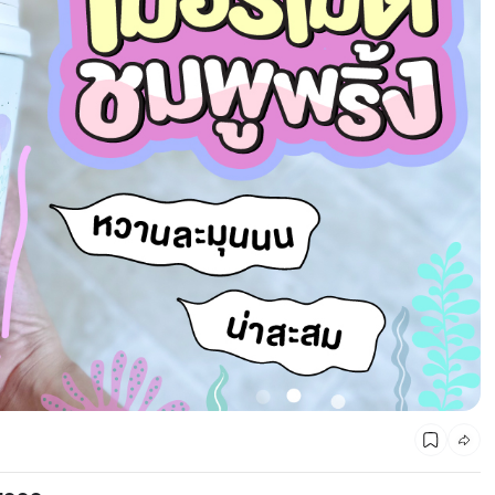
CMG SHOP SHOP รวมแบรนด์ตัวท็อป ลดสูงสุด50%