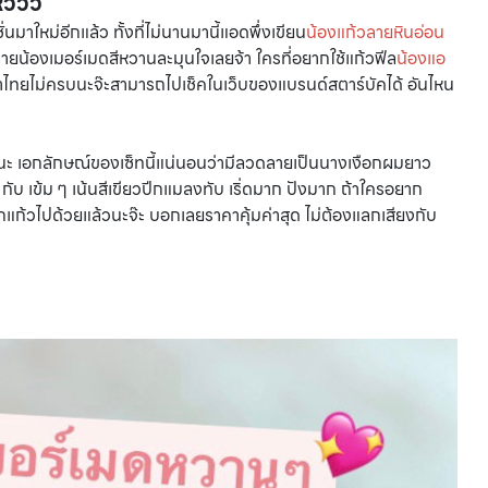
ไหววว
มาใหม่อีกแล้ว ทั้งที่ไม่นานมานี้แอดพึ่งเขียน
น้องแก้วลายหินอ่อน
ยน้องเมอร์เมดสีหวานละมุนใจเลยจ้า ใครที่อยากใช้แก้วฟีล
น้องแอ
้าไทยไม่ครบนะจ๊ะสามารถไปเช็คในเว็บของแบรนด์สตาร์บัคได้ อันไหน
านนะ เอกลักษณ์ของเซ็ทนี้แน่นอนว่ามีลวดลายเป็นนางเงือกผมยาว
บ เข้ม ๆ เน้นสีเขียวปีกแมลงทับ เริ่ดมาก ปังมาก ถ้าใครอยาก
กแก้วไปด้วยแล้วนะจ๊ะ บอกเลยราคาคุ้มค่าสุด ไม่ต้องแลกเสียงกับ