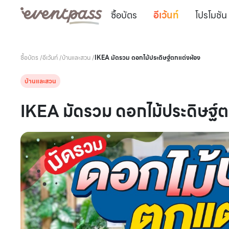
ซื้อบัตร
อีเว้นท์
โปรโมชัน
ซื้อบัตร
/
อีเว้นท์
/
บ้านและสวน
/
IKEA มัดรวม ดอกไม้ประดิษฐ์ตกแต่งห้อง
บ้านและสวน
IKEA มัดรวม ดอกไม้ประดิษฐ์ต