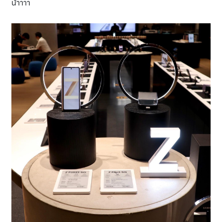
น้าาาา