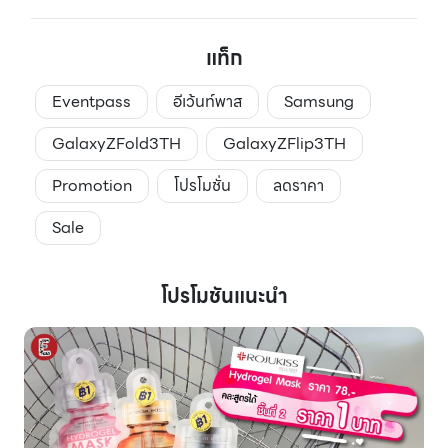
แท็ก
Eventpass
อีเว้นท์พาส
Samsung
GalaxyZFold3TH
GalaxyZFlip3TH
Promotion
โปรโมชั่น
ลดราคา
Sale
โปรโมชันแนะนำ