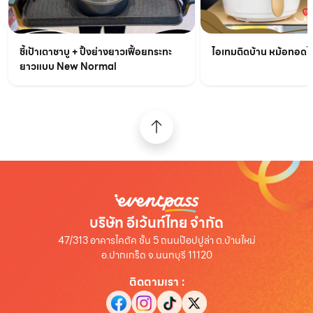
ชี้เป้าเตาชาบู + ปิ้งย่างยาวเฟื้อยกระทะ
ไอเทมติดบ้าน หม้อทอดไร้
ยาวแบบ New Normal
บริษัท อีเว้นท์ไทย จำกัด
47/313 อาคารไคตัค ชั้น 5 ถนนป๊อปปูล่า ต.บ้านใหม่
อ.ปากเกร็ด จ.นนทบุรี 11120
ติดตามเรา
: