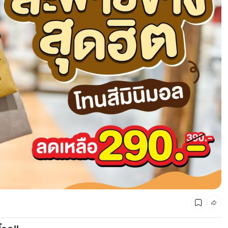
CMG SHOP SHOP รวมแบรนด์ตัวท็อป ลดสูงสุด50%