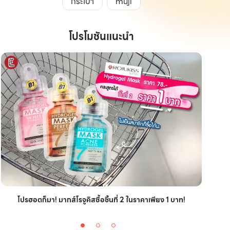
กระเป๋า
muji
โปรโมชันแนะนำ
ไอเ
โปรฮอตก็มา! มากส์โรจูคิสซื้อชิ้นที่ 2 ในราคาเพียง 1 บาท!