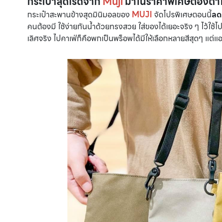
กระเป๋าสุดเริ่ดจาก
Muji
มาในราคาพิเศษต้องตำโ
กระเป๋าสะพานข้างสุดมินิมอลของ
MUJI
จัดโปรพิเศษตอนนี้
ลด
คนต้องมี ใช้ง่ายกันนํ้าด้วยทรงสวย ใส่ของได้เยอะจริง ๆ ไว้ใช
เลิศจริง ไปคาเฟ่ก็คือพกเป็นพร็อพได้มีให้เลือกหลายสีสุดๆ แต่