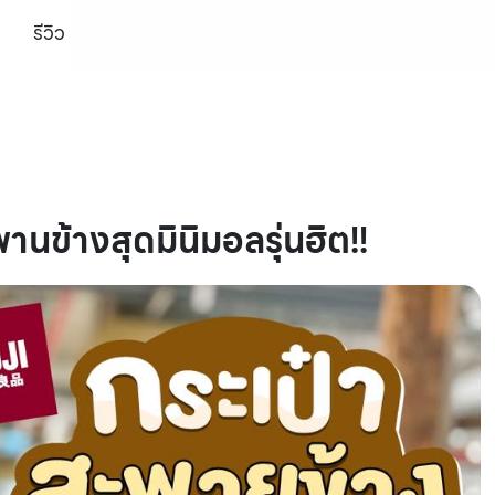
รีวิว
นข้างสุดมินิมอลรุ่นฮิต!!