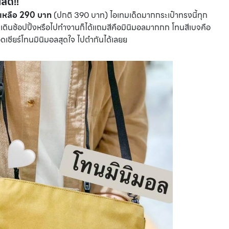
ลด!!
เหลือ 290 บาท
(ปกติ 390 บาท) ไอเทมเด็ดมากกระเป๋าทรงนี้ทุก
้ไปเดินช้อปปิ้งหรือไปทำงานก็ได้แถมสีคือมินิมอลมากกก โทนสีเบจคือ
แอดเชียร์โทนมินิมอลสุดใจ ไปตำกันได้เลยย