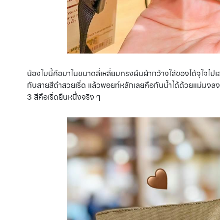
น้องใบนี้คือมาในขนาดสี่เหลี่ยมทรงผืนผ้ากว้างใส่ของได้จุใจไปเล
กับสายสีดำสวยเริ่ด แล้วพอยท์หลักเลยคือกันน้ำได้ด้วยแม่มงลงแบบ
3 สีคือเริ่ดยืนหนึ่งจริง ๆ