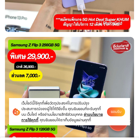
เว็บไซต์นี้ใช้คุกกี้เพื่อวัตถุประสงค์ในการปรับปรุง
ประสบการณ์ของผู้ใช้ให้ดียิ่งขึ้น คุณยินยอมที่จะรับคุกกี้
ยอมรับ
บน เว็บไซต์ หรืออ่านนโยบายสิทธิส่วนบุคคล
อ่านนโยบาย
การใช้คุกกี้
คุณยินยอมให้เราเก็บข้อมูลผ่านคุกกี้