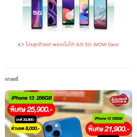
👉
โปรสุดต๊าชช!! พลาดไม่ได้! AIS 5G WOW Deal
แกลอรี่