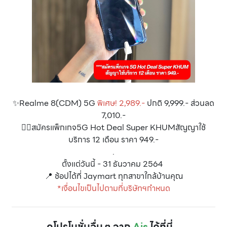
✨Realme 8(CDM) 5G
พิเศษ! 2,989.-
ปกติ 9,999.- ส่วนลด
7,010.-
👉🏻สมัครแพ็กเกจ5G Hot Deal Super KHUMสัญญาใช้
บริการ 12 เดือน ราคา 949.-
.
ตั้งแต่วันนี้ - 31 ธันวาคม 2564
📍 ช้อปได้ที่ Jaymart ทุกสาขาใกล้บ้านคุณ
*เงื่อนไขเป็นไปตามที่บริษัทฯกำหนด
ดูโปรโมชั่นอื่น ๆ จาก
Ais
ได้ที่นี่...