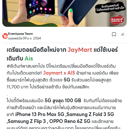
Eventpass Team
เผยแพร่เมื่อ 09 ธ.ค. 2564
เตรียมถอยมือถือใหม่จาก
JayMart
แต่ใช้เบอร์
เดิมกับ
Ais
#อีเว้นท์พาสบอกโปร ปีใหม่เตรียมเปลี่ยนมือถือแต่ใช้เบอร์เดิม
กับโปรเด็ดบอกต่อ!!
Jaymart x AIS
ย้ายค่าย เบอร์เดิม เพียง
ซื้อสมาร์ทโฟนรุ่นสุดฮิต เร็วแรง
5G
รับส่วนลดไปเลยสูงสุด
11,700 บาท โปรดีอย่ารอช้ารีบ ช้อปกันเลยสิคะ
.
โปรดี๊ดีพร้อมเล่นเน็ต
5G
สูงสุด 100 GB
รับทันทีไม่ต้องรอย้าย
ค่ายสำเร็จเลยน้า และมีสมาร์ทโฟนรุ่นฮิตหลายแบรนด์มากมาย
อาทิ
iPhone 13 Pro Max 5G ,Samsung Z Fold 3 5G
,Samsung Z Flip 3 , OPPO Reno 6Z 5G
และอีกหลาย
แบรนด์ดัง!! อยากบอกว่าลดคุ้มมากก ใครอยากเปลี่ยนเครื่องรีบ