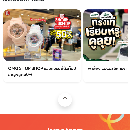
CMG SHOP SHOP รวมแบรนด์ตัวท็อป
พาส่อง Lacoste ทรงเท่เร
ลดสูงสุด50%