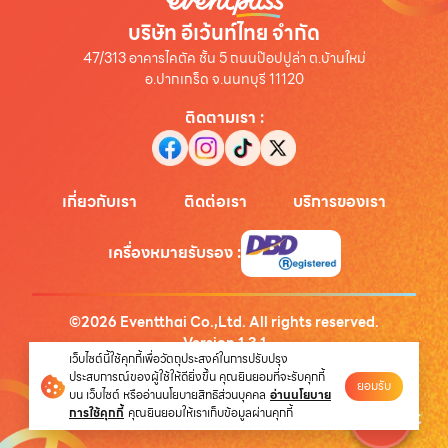
บริษัท อีเว้นท์ไทย จำกัด
47/313 อาคารไคตัค ชั้น 5 ถนนป๊อปปูล่า ต.บ้านใหม่
อ.ปากเกร็ด จ.นนทบุรี 11120
ติดตามเรา
:
เกี่ยวกับเรา
ติดต่อเรา
บริการของเรา
เครื่องหมายรับรอง
:
©
2026
Eventthai Co.,Ltd. All rights reserved.
Version
1.3.1
เว็บไซต์นี้ใช้คุกกี้เพื่อวัตถุประสงค์ในการปรับปรุง
นโยบายความเป็นส่วนตัว
ประสบการณ์ของผู้ใช้ให้ดียิ่งขึ้น คุณยินยอมที่จะรับคุกกี้
ยอมรับ
บน เว็บไซต์ หรืออ่านนโยบายสิทธิส่วนบุคคล
อ่านนโยบาย
การใช้คุกกี้
คุณยินยอมให้เราเก็บข้อมูลผ่านคุกกี้