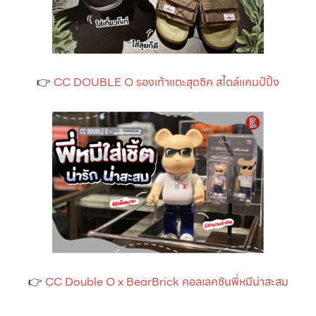
👉
CC DOUBLE O รองเท้าแตะสุดชิค สไตล์แคมป์ปิ้ง
👉
CC Double O x BearBrick คอลเลคชันพี่หมีน่าสะสม