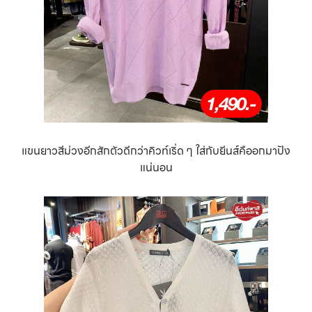
แขนยาวสีม่วงอีกสักตัวดีกว่าคิวท์เริ่ด ๆ ใส่กับยีนส์คืออกมาปัง
แน่นอน