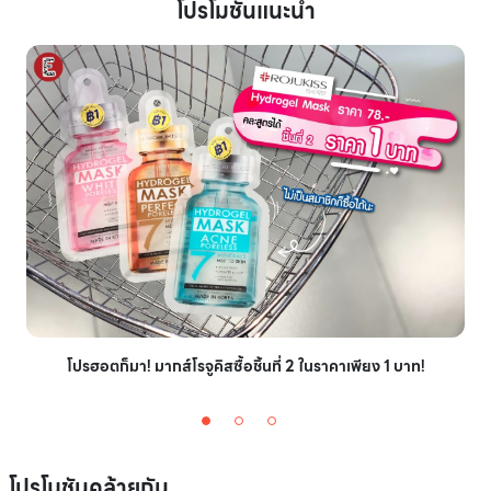
โปรโมชันแนะนำ
โปรฮอตก็มา! มากส์โรจูคิสซื้อชิ้นที่ 2 ในราคาเพียง 1 บาท!
โปรโมชันคล้ายกัน