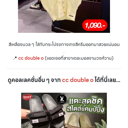
สีเหลืองนวล ๆ ใส่กับกระโปรงกางเกงสีครีมออกมาสวยแน่นอน
.
📍
cc double o
(แอดเจอที่สาขาเดอะมอลงามวงศ์วาน)
ดูคอลเลคชั่นอื่น ๆ จาก
cc double o
ได้ที่นี่เลย...