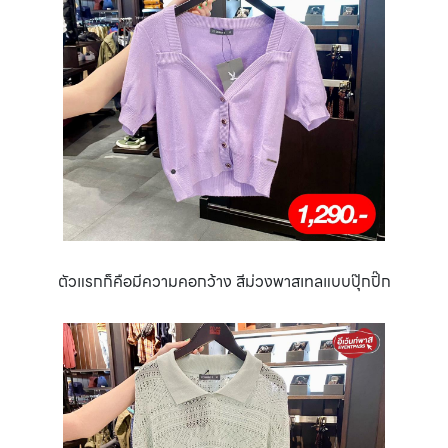
ตัวแรกก็คือมีความคอกว้าง สีม่วงพาสเทลแบบปุ๊กปิ๊ก