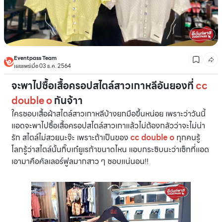
Eventpass Team
เผยแพร่เมื่อ 03 ธ.ค. 2564
จะพาไปซื้อเสื้อครอปสไตล์สาวเกาหลีอันยองที่
cc
double o
กันจ้าา
ใครชอบเสื้อผ้าสไตล์สาวเกาหลีบ้างยกมือขึ้นหน่อย เพราะว่าวันนี้
แอดจะพาไปซื้อเสื้อครอปสไตล์สาวเกาแล้วไม่ต้องกลัวว่าจะไม่น่า
รัก สไตล์ไม่สวยนะจ๊ะ เพราะถ้าเป็นของ
cc double o
ทุกคนรู้
โลกรู้ว่าสไตล์นั้นกิ๊บเก๋ยูเรก้าขนาดไหน แอบกระซิบนะว่าเซ็ทที่แอด
เอามาคือคัลเลอร์ฟูลมากสาว ๆ ชอบแน่นอน!!