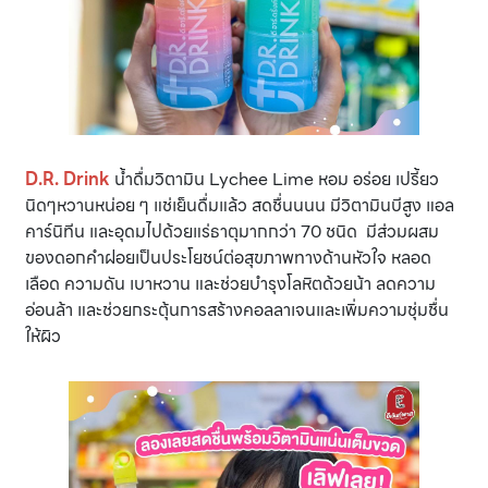
D.R. Drink
น้ำดื่มวิตามิน Lychee Lime หอม อร่อย เปรี้ยว
นิดๆหวานหน่อย ๆ แช่เย็นดื่มแล้ว สดชื่นนนน มีวิตามินบีสูง แอล
คาร์นิทีน และอุดมไปด้วยแร่ธาตุมากกว่า 70 ชนิด มีส่วมผสม
ของดอกคำฝอยเป็นประโยชน์ต่อสุขภาพทางด้านหัวใจ หลอด
เลือด ความดัน เบาหวาน และช่วยบำรุงโลหิตด้วยน้า ลดความ
อ่อนล้า และช่วยกระตุ้นการสร้างคอลลาเจนและเพิ่มความชุ่มชื่น
ให้ผิว