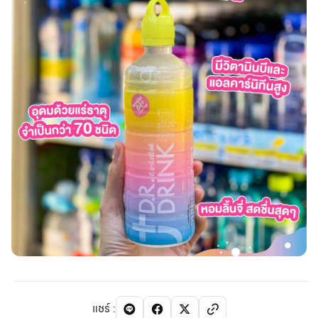
แชร์
: