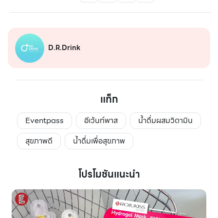
D.R.Drink
แท็ก
Eventpass
อีเว้นท์พาส
น้ำดื่มผสมวิตามิน
สุขภาพดี
น้ำดื่มเพื่อสุขภาพ
โปรโมชันแนะนำ