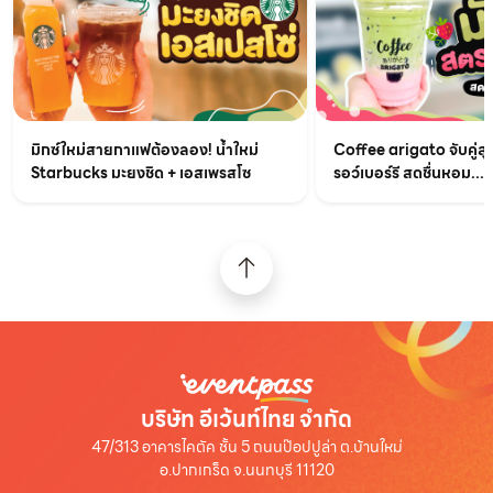
มิกซ์ใหม่สายกาแฟต้องลอง! น้ำใหม่
Coffee arigato จับคู่สุ
Starbucks มะยงชิด + เอสเพรสโซ
รอว์เบอร์รี สดชื่นหอม...
บริษัท อีเว้นท์ไทย จำกัด
47/313 อาคารไคตัค ชั้น 5 ถนนป๊อปปูล่า ต.บ้านใหม่
อ.ปากเกร็ด จ.นนทบุรี 11120