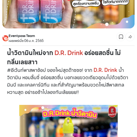
Eventpass Team
เผยแพร่เมื่อ 06 ม.ค. 2565
น้ำวิตามินใหม่จาก
D.R. Drink
อร่อยสดชื่น ไม่
กลิ่นเลยสาา
#อีเว้นท์พาสพาช้อป ของใหม่สุดต๊าชชช! จาก
D.R. Drink
น้ำ
วิตามิน หอมลิ้นจี่ อร่อยสดชื่น บอกเลยขวดเดียวอุดมไปด้วยวิตา
มินบี และแคลคาร์นิทีน และที่สำคัญมาพร้อมขวดใหม่สีพาสเทล
หวานสุด อย่ารอช้าไปลองกันเล้ยยยย!!