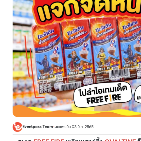
Eventpass Team
เผยแพร่เมื่อ 03 มี.ค. 2565