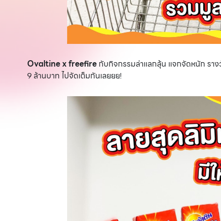
Ovaltine x freefire
กับกิจกรรมล่าแลกลุ้น แจกจัดหนัก รางว
9 ล้านบาท ไปจัดเต็มกันเลยยย!