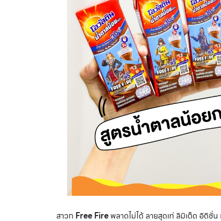
สาวก
Free Fire
พลาดไม่ได้ ลายสุดเท่ ลิมิเต็ด อิดิชั