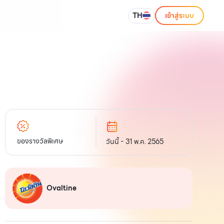
TH
เข้าสู่ระบบ
ของรางวัลพิเศษ
วันนี้ - 31 พ.ค. 2565
Ovaltine