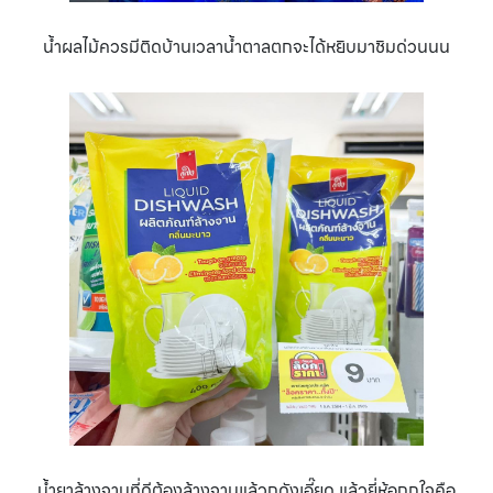
น้ำผลไม้ควรมีติดบ้านเวลาน้ำตาลตกจะได้หยิบมาชิมด่วนนน
น้ำยาล้างจานที่ดีต้องล้างจานแล้วถูดังเอี๊ยด แล้วยี่ห้อถูกใจคือ