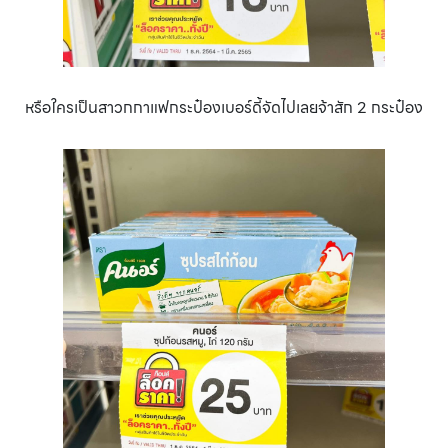
หรือใครเป็นสาวกกาแฟกระป๋องเบอร์ดี้จัดไปเลยจ้าสัก 2 กระป๋อง