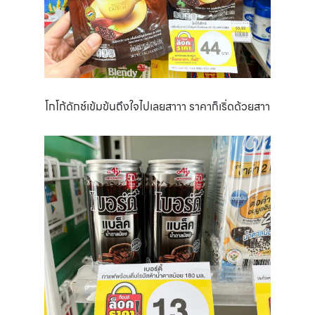
โกโก้ดักช์เข้มข้นถึงใจไปเลยสาาา ราคาก็เริ่ดด้วยสาา