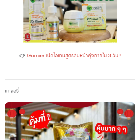
👉
Garnier เปิดไอเทมสูตรลับหน้าพุ่งภายใน 3 วัน!!
แกลอรี่