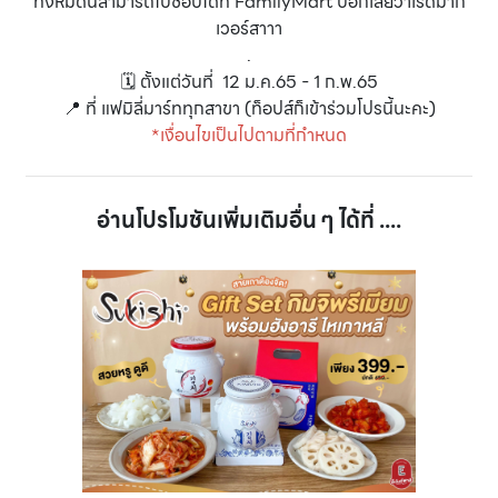
ทั้งหมดนี้สามารถไปช็อปได้ที่ FamilyMart บอกเลยว่าเริ่ดมาก
เวอร์สาาา
.
🗓 ตั้งแต่วันที่ 12 ม.ค.65 - 1 ก.พ.65
📍 ที่ แฟมิลี่มาร์ททุกสาขา (ท็อปส์ก็เข้าร่วมโปรนี้นะคะ)
*เงื่อนไขเป็นไปตามที่กำหนด
อ่านโปรโมชันเพิ่มเติมอื่น ๆ ได้ที่ ....