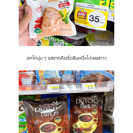
อกไก่นุ่ม ๆ รสชาตคือเริ่ดยืนหนึ่งไปเลยสาาา