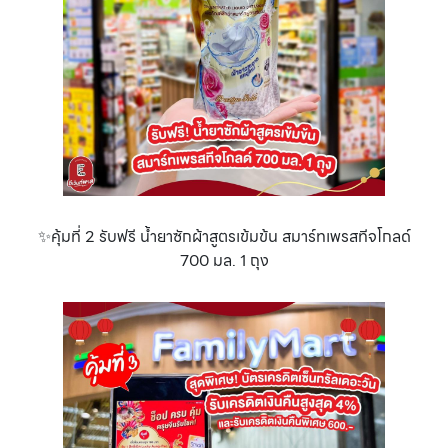
✨คุ้มที่ 2 รับฟรี น้ำยาซักผ้าสูตรเข้มข้น สมาร์ทเพรสทีจโกลด์
700 มล. 1 ถุง