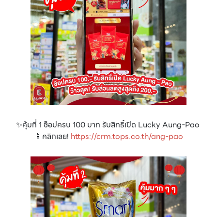
✨คุ้มที่ 1 ช็อปครบ 100 บาท รับสิทธิ์เปิด Lucky Aung-Pao
📱คลิกเลย!
https://crm.tops.co.th/ang-pao