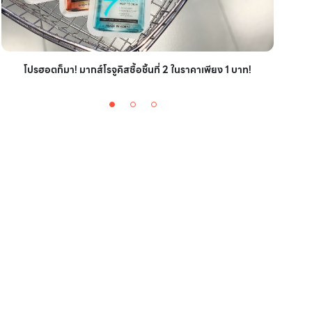
ไอเ
โปรฮอตก็มา! มากส์โรจูคิสซื้อชิ้นที่ 2 ในราคาเพียง 1 บาท!