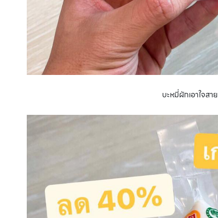
บะหมี่ผักเอาใจสา