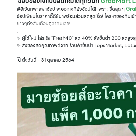
ช้อปของเจแบบสดใหม่ได้ทุกวันที่
GrabMart La
#อีเว้นท์พาสพาช้อป จะออกเจก็ยังช้อปได้! เพราะเริ่ดสุด ๆ
Gra
ช้อปเพียบในราคาดี๊ดีย์มาพร้อมส่วนลดสุดเริ่ด! ใครหาของกินเข
ยาวๆถึงสิ้นเตือนตุลาคมเลย!
.
✨ ผู้ใช้ใหม่ ใส่รหัส “Fresh40” ลด 40% สั่งขั้นต่ำ 200 ลดสู
✨ สั่งของสดคุณภาพดีจาก ร้านค้าชั้นนำ TopsMarket, Lot
.
🗓 ตั้งวันนี้ - 31 ตุลาคม 2564