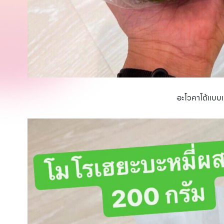
อะโวคาโด้แบบแพ