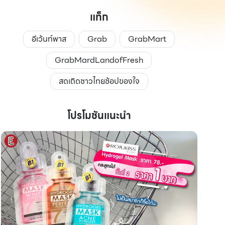
แท็ก
อีเว้นท์พาส
Grab
GrabMart
GrabMardLandofFresh
สดเถิดชาวไทยช้อปของใจ
โปรโมชันแนะนำ