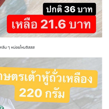
ยคลีน ๆ หน่อยไหมซิสสส