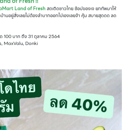
nd of Fresh !!
bMart Land of Fresh
สดเถิดชาวไทย ช้อปของเจ ยกทัพมาให้
้าบ้านอยู่สั่งเลยไม่ต้องลำบากออกไปเองเลยจ้า คุ้ม สบายสุดดด ลด
CMG SHOP SHOP รวมแบรนด์ตัวท็อป ลดสูงสุด50%
งสุด 100 บาท ถึง 31 ตุลาคม 2564
us, MaxValu, Donki