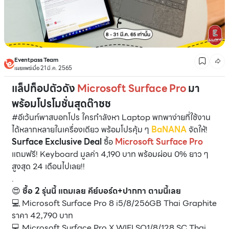
Eventpass Team
เผยแพร่เมื่อ 21 มี.ค. 2565
แล็ปท็อปตัวดัง
Microsoft Surface Pro
มา
พร้อมโปรโมชั่นสุดต๊าชช
#อีเว้นท์พาสบอกโปร ใครกำลังหา Laptop พกพาง่ายที่ใช้งาน
ได้หลากหลายในเครื่องเดียว พร้อมโปรคุ้ม ๆ
BaNANA
จัดให้!
Surface Exclusive Deal
ซื้อ
Microsoft Surface Pro
แถมฟรี! Keyboard มูลค่า 4,190 บาท พร้อมผ่อน 0% ยาว ๆ
สูงสุด 24 เดือนไปเลย!!
.
😍
ซื้อ 2 รุ่นนี้ แถมเลย คีย์บอร์ด+ปากกา ตามนี้เลย
💻 Microsoft Surface Pro 8 i5/8/256GB Thai Graphite
ราคา 42,790 บาท
💻 Microsoft Surface Pro X WIFI SQ1/8/128 SC Thai