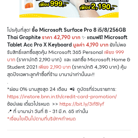
โปรคุ้มที่สุด!
ซื้อ Microsoft Surface Pro 8 i5/8/256GB
Thai Graphite
ราคา 42,790 บาท
✨
แถมฟรี! Microsoft
Tablet Acc Pro X Keyboard
มูลค่า 4,190 บาท
ยังไม่พอ
รับสิทธิ์แลกซื้อสุดคุ้ม Microsoft 365 Personal
เพียง 999
บาท
(ราคาปกติ 2,190 บาท) และ แลกซื้อ Microsoft Home &
Student 2021
เพียง 2,190 บาท
(ราคาปกติ 4,390 บาท) คุ้ม
สุดปังเฉพาะลูกค้าซื้อที่ร้าน บานาน่าเท่านั้นนะ!!
.
*ผ่อน 0% นานสูงสุด 24 เดือน 📲 ดูบัตรที่ร่วมรายการ:
https://instore.bnn.in.th/credit-card-promotion/
ช้อปเลย เดี๋ยวโปรหมด >>
https://bit.ly/3if8lyf
📍 ที่ บานาน่า วันที่ 8 - 31 มี.ค. 65 เท่านั้น
*เงื่อนไขเป็นไปตามที่บริษัทฯกำหนด