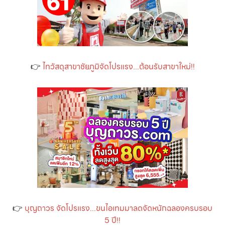
👉
ไทวัสดุสาขาชัยภูมิจัดโปรแรง...ต้อนรับสาขาใหม่!!
👉
บุญถาวร จัดโปรแรง...ขนไอเทมมาลดจัดหนักฉลองครบรอบ
5 ปี!!