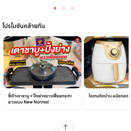
โปรโมชันคล้ายกัน
ชี้เป้าเตาชาบู + ปิ้งย่างยาวเฟื้อยกระทะ
ไอเทมติดบ้าน หม้อทอดไร้
ยาวแบบ New Normal