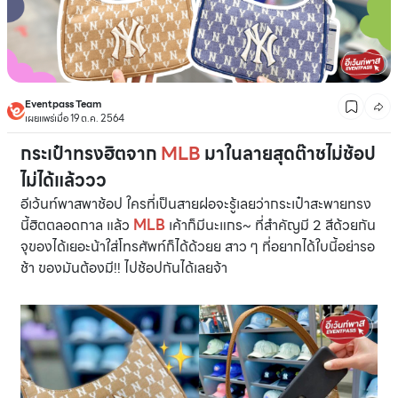
Eventpass Team
เผยแพร่เมื่อ 19 ต.ค. 2564
กระเป๋าทรงฮิตจาก
MLB
มาในลายสุดต๊าชไม่ช้อป
ไม่ได้แล้ววว
อีเว้นท์พาสพาช้อป ใครที่เป็นสายฝอจะรู้เลยว่ากระเป๋าสะพายทรง
นี้ฮิตตลอดกาล แล้ว
MLB
เค้าก็มีนะแกร~ ที่สำคัญมี 2 สีด้วยกัน
จุของได้เยอะน้าใส่โทรศัพท์ก็ได้ด้วยย สาว ๆ ที่อยากได้ใบนี้อย่ารอ
ช้า ของมันต้องมี!! ไปช้อปกันได้เลยจ้า