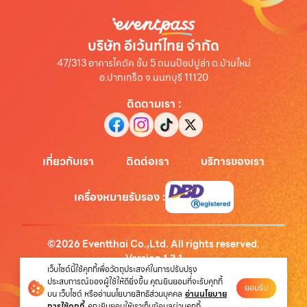
บริษัท อีเว้นท์ไทย จำกัด
47/313 อาคารไคตัค ชั้น 5 ถนนป๊อปปูล่า ต.บ้านใหม่
อ.ปากเกร็ด จ.นนทบุรี 11120
ติดตามเรา
:
เกี่ยวกับเรา
ติดต่อเรา
บริการของเรา
เครื่องหมายรับรอง
:
©
2026
Eventthai Co.,Ltd. All rights reserved.
Version
1.3.1
เว็บไซต์นี้ใช้คุกกี้เพื่อวัตถุประสงค์ในการปรับปรุง
นโยบายความเป็นส่วนตัว
ประสบการณ์ของผู้ใช้ให้ดียิ่งขึ้น คุณยินยอมที่จะรับคุกกี้
ยอมรับ
บน เว็บไซต์ หรืออ่านนโยบายสิทธิส่วนบุคคล
อ่านนโยบาย
การใช้คุกกี้
คุณยินยอมให้เราเก็บข้อมูลผ่านคุกกี้