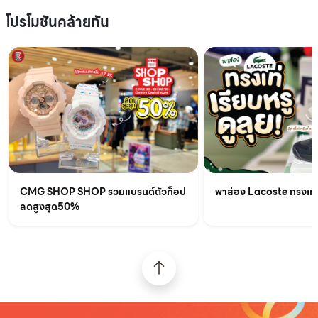
โปรโมชันคล้ายกัน
CMG SHOP SHOP รวมแบรนด์ตัวท็อป
พาส่อง Lacoste ทรงเท่เร
ลดสูงสุด50%