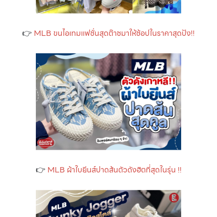
👉
MLB ขนไอเทมแฟชั่นสุดต๊าชมาให้ช้อปในราคาสุดปัง!!
👉
MLB ผ้าใบยีนส์ปาดส้นตัวดังฮิตที่สุดในรุ่น !!