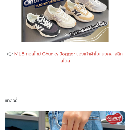
👉
MLB คอลใหม่ Chunky Jogger รองเท้าผ้าใบแนวคลาสสิก
สไตล์
แกลอรี่