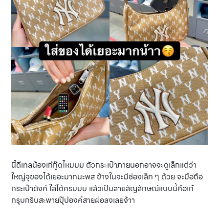
นี้ดีเทลน้องเก๋กู๊ดไหมมม ตัวกระเป๋าภายนอกอาจจะดูเล็กแต่ว่า
ใหญ่จุของได้เยอะมากนะพส ข้างในจะมีช่องเล็ก ๆ ด้วย จะมือถือ
กระเป๋าตังค์ ใส่ได้ครบบบ แล้วเป็นลายสัญลักษณ์แบบนี้คือเก๋
กรุบกริบสะพายปุ๊ปองค์สายฝอลงเลยจ้าา