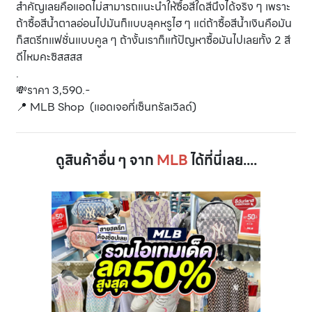
สำคัญเลยคือแอดไม่สามารถแนะนำให้ซื้อสีใดสีนึงได้จริง ๆ เพราะ
ถ้าซื้อสีน้ำตาลอ่อนไปมันก็แบบลุคหรูไฮ ๆ แต่ถ้าซื้อสีน้ำเงินคือมัน
ก็สตรีทแฟชั่นแบบคูล ๆ ถ้างั้นเราก็แก้ปัญหาซื้อมันไปเลยทั้ง 2 สี
ดีไหมคะซิสสสส
.
💸ราคา 3,590.-
📍 MLB Shop (แอดเจอที่เซ็นทรัลเวิลด์)
ดูสินค้าอื่น ๆ จาก
MLB
ได้ที่นี่เลย....