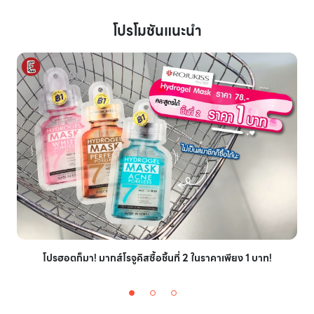
โปรโมชันแนะนำ
โปรฮอตก็มา! มากส์โรจูคิสซื้อชิ้นที่ 2 ในราคาเพียง 1 บาท!