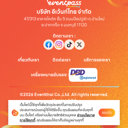
บริษัท อีเว้นท์ไทย จำกัด
47/313 อาคารไคตัค ชั้น 5 ถนนป๊อปปูล่า ต.บ้านใหม่
อ.ปากเกร็ด จ.นนทบุรี 11120
ติดตามเรา
:
เกี่ยวกับเรา
ติดต่อเรา
บริการของเรา
เครื่องหมายรับรอง
:
©
2026
Eventthai Co.,Ltd. All rights reserved.
Version
1.3.1
เว็บไซต์นี้ใช้คุกกี้เพื่อวัตถุประสงค์ในการปรับปรุง
นโยบายความเป็นส่วนตัว
ประสบการณ์ของผู้ใช้ให้ดียิ่งขึ้น คุณยินยอมที่จะรับคุกกี้
ยอมรับ
บน เว็บไซต์ หรืออ่านนโยบายสิทธิส่วนบุคคล
อ่านนโยบาย
การใช้คุกกี้
คุณยินยอมให้เราเก็บข้อมูลผ่านคุกกี้