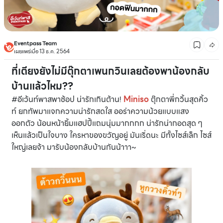
Eventpass Team
เผยแพร่เมื่อ 13 ธ.ค. 2564
ที่เตียงยังไม่มีตุ๊กตาเพนกวินเลยต้องพาน้องกลับ
บ้านแล้วไหม??
#อีเว้นท์พาสพาช้อป น่ารักเกินต้าน!
Miniso
ตุ๊กตาพี่กวิ้นสุดคิ้ว
ท์ ยกทัพมาแจกความน่ารักสดใส ออร่าความน้วยแบบแสง
ออกตัว น้อนหน้ายิ้มแฮปปี้แถมนุ่มมากกกก น่ารักน่ากอดสุด ๆ
เห็นแล้วเป็นใจบาง ใครหาของขวัญอยู่ มันเริ่ดนะ มีทั้งไซส์เล็ก ไซส์
ใหญ่เลยจ้า มารับน้องกลับบ้านกันน้าาา~