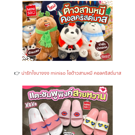
👉
น่ารักใจบางงง miniso ไอต้าวสามหมี คอลคริสต์มาส