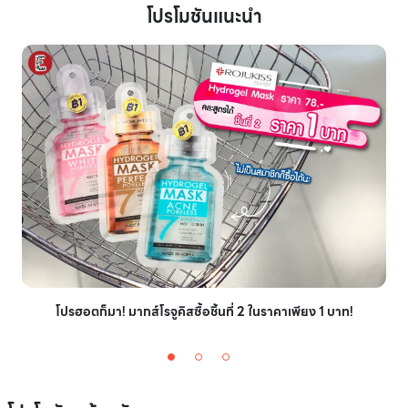
โปรโมชันแนะนำ
โปรฮอตก็มา! มากส์โรจูคิสซื้อชิ้นที่ 2 ในราคาเพียง 1 บาท!