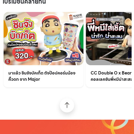
โปรโมชันคล้ายกัน
มาแล้ว ชินจังบัคเก็ต ถังป๊อปคอร์นน้อง
CC Double O x BearB
คิ้วดก จาก Major
คอลเลคชันพี่หมีน่าสะสม