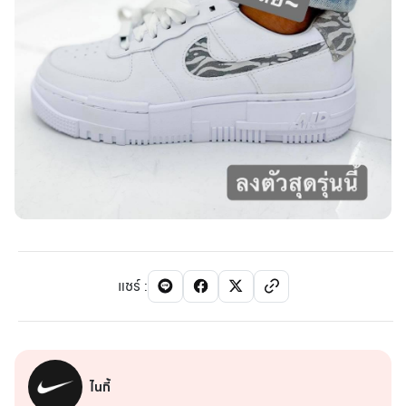
แชร์
:
ไนกี้