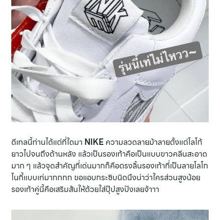
ดีเทลนี้ท่านได้แต่ที่ใดมา
NIKE
ความลวดลายม้าลายตั้งแต่โลโก้
ยาวไปจนถึงด้านหลัง แล้วเป็นรองเท้าคือเป็นแบบขาวคลีนสะอาด
มาก ๆ แล้วจุดสำคัญที่เด่นมากก็คือตรงลิ้นรองเท้าที่เป็นลายโลโก
ไนกี้แบบเท่มากกกก ขอแอบกระซิบนิดนึงน่าว่าใครส่วนสูงน้อย
รองเท้าคู่นี้คือเสริมส้นให้ด้วยใส่ปุ๊ปสูงปังเลยจ้าาา