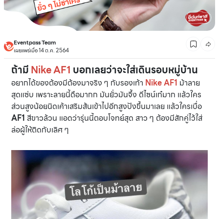
Eventpass Team
เผยแพร่เมื่อ 14 ต.ค. 2564
ถ้ามี
Nike AF1
บอกเลยว่าจะใส่เดินรอบหมู่บ้าน
อยากได้ของต้องมีต้องมาจริง ๆ กับรองเท้า
Nike AF1
ม้าลาย
สุดแซ่บ เพราะลายนี้ดือมากก มันยั่วมันจึ้ง ดีไซน์เก๋มาก แล้วใคร
ส่วนสูงน้อยนิดเค้าเสริมส้นเข้าไปอีกสูงปังขึ้นมาเลย แล้วใครเบื่อ
AF1
สีขาวล้วน แอดว่ารุ่นนี้ตอบโจทย์สุด สาว ๆ ต้องมีสักคู่ไว้ใส่
ล่อผู้ให้ติดกับเลิศ ๆ