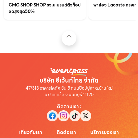
CMG SHOP SHOP รวมแบรนด์ตัวท็อป
พาส่อง Lacoste ทรงเท่เร
ลดสูงสุด50%
บริษัท อีเว้นท์ไทย จำกัด
47/313 อาคารไคตัค ชั้น 5 ถนนป๊อปปูล่า ต.บ้านใหม่
อ.ปากเกร็ด จ.นนทบุรี 11120
ติดตามเรา
:
เกี่ยวกับเรา
ติดต่อเรา
บริการของเรา