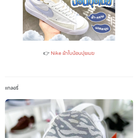
👉
Nike ผ้าใบน้อนปุยเมฆ
แกลอรี่