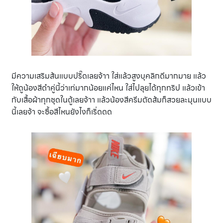
มีความเสริมส้นแบบปริ๊ดเลยจ้าา ใส่แล้วสูงบุคลิกดีมากมาย แล้ว
ให้ดูน้องสีดำคู่นี้ว่าเท่มากน้อยแค่ไหน ใส่ไปลุยได้ทุกทริป แล้วเข้า
กับเสื้อผ้าทุกชุดในตู้เลยจ้าา แล้วน้องสีครีมตัดส้มก็สวยละมุนแบบ
นี้เลยจ้า จะซื้อสีไหนยังไงก็เริ่ดดด