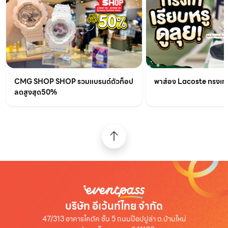
CMG SHOP SHOP รวมแบรนด์ตัวท็อป
พาส่อง Lacoste ทรงเท่เร
ลดสูงสุด50%
บริษัท อีเว้นท์ไทย จำกัด
47/313 อาคารไคตัค ชั้น 5 ถนนป๊อปปูล่า ต.บ้านใหม่