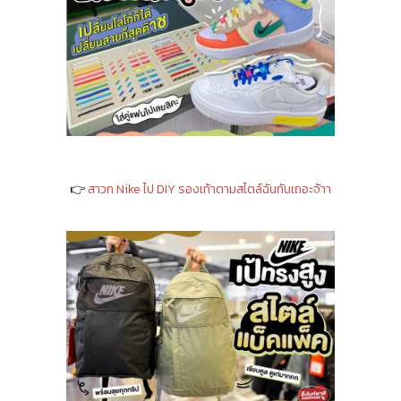
👉
สาวก Nike ไป DIY รองเท้าตามสไตล์ฉันกันเถอะจ้าา