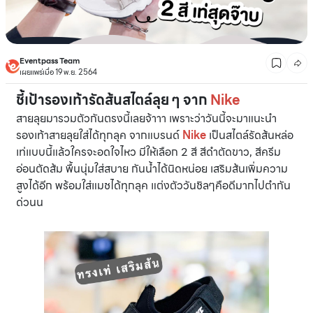
Eventpass Team
เผยแพร่เมื่อ 19 พ.ย. 2564
ชี้เป้ารองเท้ารัดส้นสไตล์ลุย ๆ จาก
Nike
สายลุยมารวมตัวกันตรงนี้เลยจ้าาา เพราะว่าวันนี้จะมาแนะนำ
รองเท้าสายลุยใส่ได้ทุกลุค จากแบรนด์
Nike
เป็นสไตล์รัดส้นหล่อ
เท่แบบนี้แล้วใครจะอดใจไหว มีให้เลือก 2 สี สีดำตัดขาว, สีครีม
อ่อนตัดส้ม พื้นนุ่มใส่สบาย กันนํ้าได้นิดหน่อย เสริมส้นเพิ่มความ
สูงได้อีก พร้อมใส่แมชได้ทุกลุค แต่งตัววันชิลๆคือดีมากไปตำกัน
ด่วนน