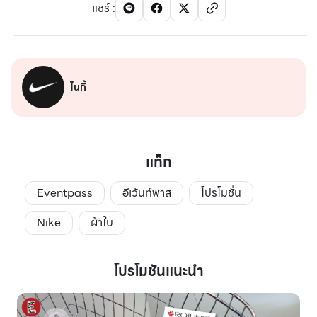
แชร์
:
ไนกี้
แท็ก
Eventpass
อีเว้นท์พาส
โปรโมชั่น
Nike
ผ้าใบ
โปรโมชันแนะนำ