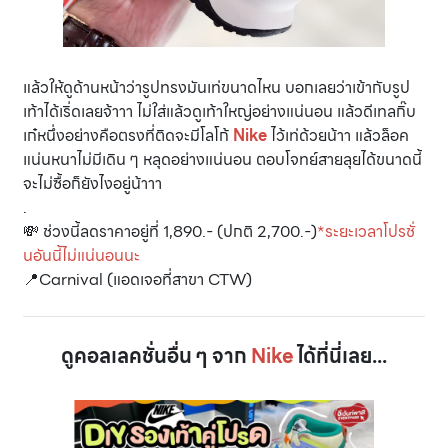
แล้วให้ดูด้านหน้าว่ารูปทรงมันเท่ขนาดไหน บอกเลยว่าเข้ากับรูป
เท้าได้เริ่ดเลยจ้าาา ไม่ใส่แล้วดูเท้าใหญ่อย่างแน่นอน แล้วดีเทลกิ๊บ
เก๋หนึ่งอย่างคือตรงที่ติดจะมีโลโก้
Nike
ไว้เท่ด้วยน้าา แล้วล็อค
แน่นหนาไม่มีเดิน ๆ หลุดอย่างแน่นอน ตอบโจทย์สายลุยได้ขนาดนี้
จะไม่ซื้อก็ยังไงอยู่น้าาา
.
💸 ช่วงนี้ลดราคาอยู่ที่ 1,890.- (ปกติ 2,700.-)
*ระยะเวลาโปรชั่
นอันนี้ไม่แน่นอนนะ
📍Carnival (แอดเจอที่สาขา CTW)
ดูคอลเลคชั่นอื่น ๆ จาก
Nike
ได้ที่นี่เลย...