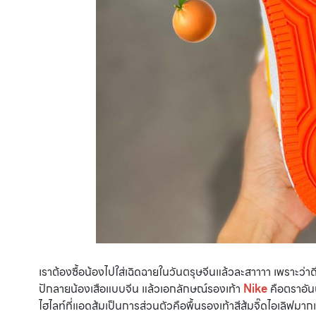
เราต้องซื้อน้องไปใส่เฉิดฉายในวันตรุษจีนแล้วละสาาาา เพราะว่าด
ปักลายน้องเสือแบบจีน แล้วเอกลักษณ์รองเท้า
Nike
คือตราอันน
ไฮไลท์ที่แอดส้มเป็นการส่วนตัวคือพื้นรองเท้าสีส้มจิ๊ดไอเลิฟมาก