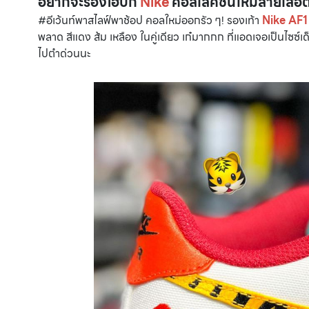
อยากจะร้องโฮปิ๊ก
Nike
คอลเลคชั่นใหม่ลายเสือต
#อีเว้นท์พาสไลฟ์พาช้อป คอลใหม่ออกรัว ๆ! รองเท้า
Nike AF1
พลาด สีแดง ส้ม เหลือง ในคู่เดียว เก๋มากกก ที่แอดเจอเป็นไซซ์เด็ก
ไปตำด่วนนะ