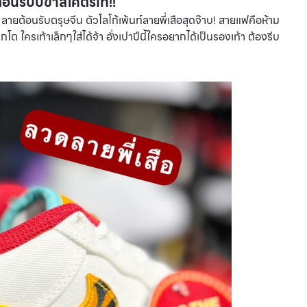
้อนรับปีขาลโคตรเท่!!
ลายต้อนรับตรุษจีน ตัวโลโก้เพ้นท์ลายพี่เสือสุดจ๊าบ! สายแฟคือห้าม
โต ใครเท้าเล็กๆใส่ได้จ้า อั่งเปาปีนี้ใครอยากได้เป็นรองเท้า ต้องรีบ