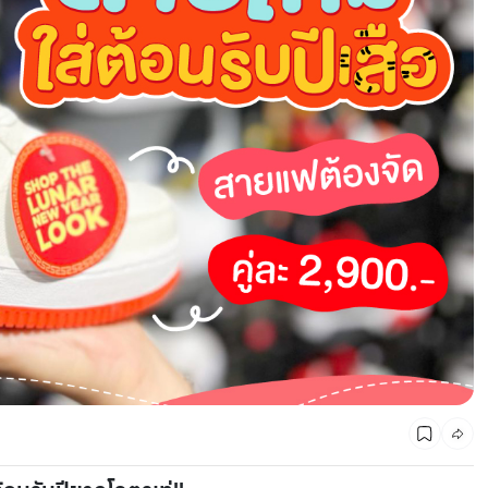
CMG SHOP SHOP รวมแบรนด์ตัวท็อป ลดสูงสุด50%