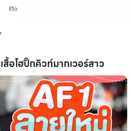
รีวิว
ว
สื้อโฮปิ๊กคิวท์มากเวอร์สาว