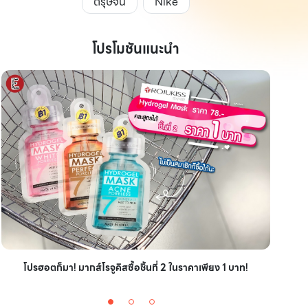
ตรุษจีน
Nike
โปรโมชันแนะนำ
ไอเ
โปรฮอตก็มา! มากส์โรจูคิสซื้อชิ้นที่ 2 ในราคาเพียง 1 บาท!