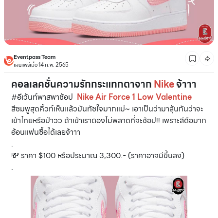
Eventpass Team
เผยแพร่เมื่อ 14 ก.พ. 2565
คอลเลคชั่นความรักกระแทกตาจาก
Nike
จ้าาา
#อีเว้นท์พาสพาช้อป
Nike Air Force 1 Low Valentine
สีชมพูสุดคิ้วท์เห็นแล้วมันทัชใจมากแม่~ เอาเป็นว่ามาลุ้นกันว่าจะ
เข้าไทยหรือป่าวว ถ้าเข้าเราตองไม่พลาดที่จะช้อป!! เพราะสีดือมาก
อ้อนแฟนซื้อได้เลยจ้าาา
.
💸 ราคา $100 หรือประมาณ 3,300.- (ราคาอาจมีขึ้นลง)
.