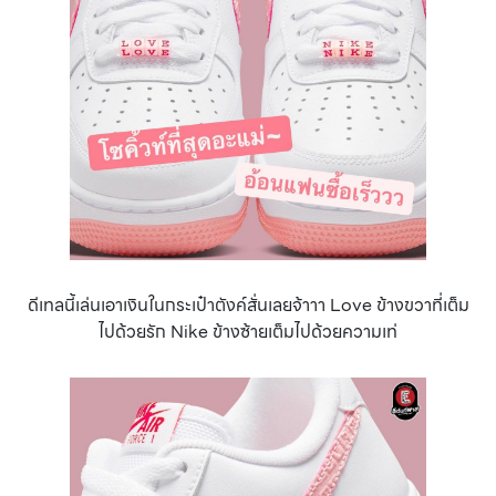
ดีเทลนี้เล่นเอาเงินในกระเป๋าตังค์สั่นเลยจ้าาา Love ข้างขวาที่เต็ม
ไปด้วยรัก Nike ข้างซ้ายเต็มไปด้วยความเท่