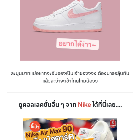
ละมุนมากแม่อยากจะจับจองเป็นเจ้าของงงง ต้องมารอลุ้นกัน
แล้วละว่าจะเข้าไทยไหมน้อวว
ดูคอลเลคชั่นอื่น ๆ จาก
Nike
ได้ที่นี่เลย....