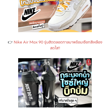
👉
Nike Air Max 90 รุ่นฮิตตลอดกาลมาพร้อมเชือกสีเหลือง
สดใส!!