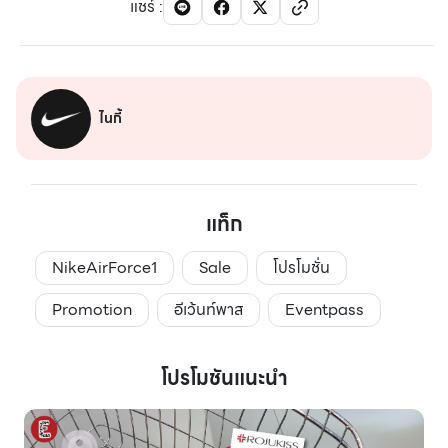
แชร์
:
ไนกี้
แท็ก
NikeAirForce1
Sale
โปรโมชั่น
Promotion
อีเว้นท์พาส
Eventpass
โปรโมชันแนะนำ