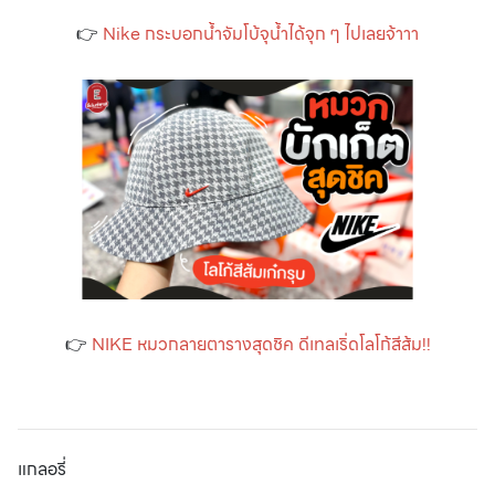
👉
Nike กระบอกนํ้าจัมโบ้จุน้ำได้จุก ๆ ไปเลยจ้าาา
👉
NIKE หมวกลายตารางสุดชิค ดีเทลเริ่ดโลโก้สีส้ม!!
แกลอรี่