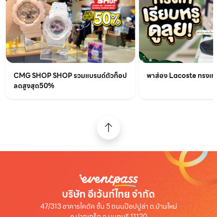
CMG SHOP SHOP รวมแบรนด์ตัวท็อป
พาส่อง Lacoste ทรงเท่เร
ลดสูงสุด50%
บริษัท อีเว้นท์ไทย จำกัด
47/313 อาคารไคตัค ชั้น 5 ถนนป๊อปปูล่า ต.บ้านใหม่
อ.ปากเกร็ด จ.นนทบุรี 11120