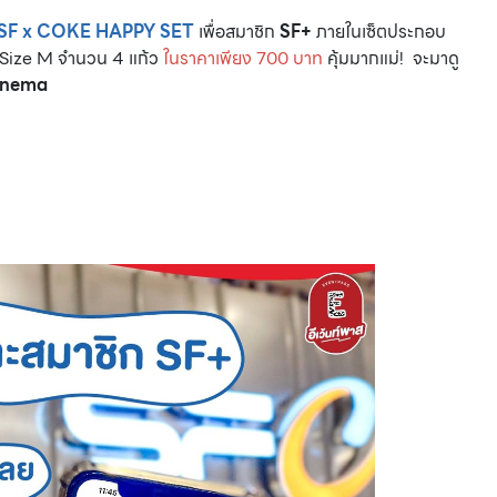
CMG SHOP SHOP รวมแบรนด์ตัวท็อป ลดสูงสุด50%
SF x COKE HAPPY SET
เพื่อสมาชิก
SF+
ภายในเซ็ตประกอบ
 Size M จำนวน 4 แก้ว
ในราคาเพียง 700 บาท
คุ้มมากแม่! จะมาดู
inema