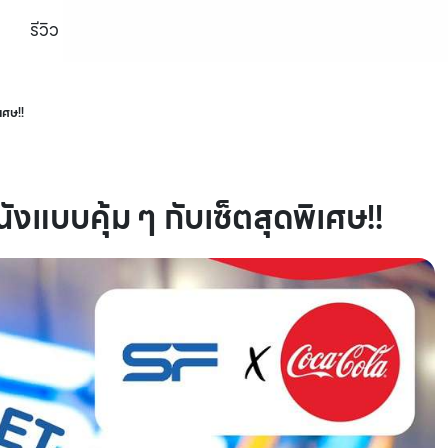
รีวิว
เศษ!!
บบคุ้ม ๆ กับเซ็ตสุดพิเศษ!!