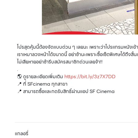
โปรสุดคุ้มนี้ต้องจัดแบบด่วน ๆ เลยนะ เพราะว่าโปรแกรมหนังเข้าโร
เราเหมาลวงหน้าได้ขนาดนี้ อย่าช้านะเพราะซื้อเซ็ตพิเศษได้ถึงสิ้น
ไม่เสียหายอย่าช้ารีบสมัครสมาชิกด่วนเลยจ้า!!
.
🌎 ดูรายละเอียดเพิ่มเติม
https://bit.ly/3z7X7DD
📍 ที่ SFcinema ทุกสาขา
📍 สามารถซื้อและกดรับสิทธิ์ผ่านแอป SF Cinema
แกลอรี่