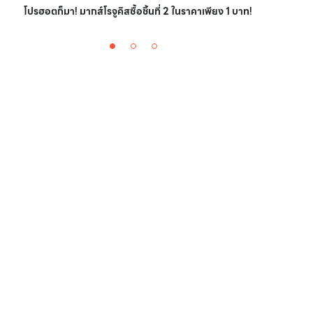
ไอเ
โปรฮอตก็มา! มากส์โรจูคิสซื้อชิ้นที่ 2 ในราคาเพียง 1 บาท!