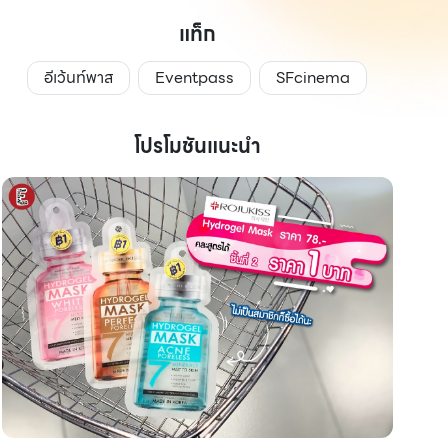
แท็ก
อีเว้นท์พาส
Eventpass
SFcinema
โปรโมชันแนะนำ