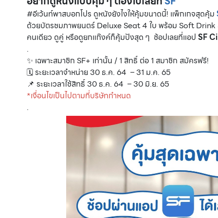
อยากดูหนังแบบคุ้ม ๆ ต้องไปเลยที่
SF
#อีเว้นท์พาสบอกโปร ดูหนังยังไงให้คุ้มขนาดนี้! แพ็กเกจสุดคุ้ม
ด้วยบัตรชมภาพยนตร์ Deluxe Seat 4 ใบ พร้อม Soft Drink
คนเดียว ดูคู่ หรือดูยกแก๊งค์ก็คุ้มปังสุด ๆ ช้อปเลยที่แอป
SF C
.
✨ เฉพาะสมาชิก SF+ เท่านั้น / 1 สิทธิ์ ต่อ 1 สมาชิก สมัครฟรี!
🗓 ระยะเวลาจำหน่าย 30 ธ.ค. 64 – 31 ม.ค. 65
📌 ระยะเวลาใช้สิทธิ์ 30 ธ.ค. 64 – 30 มิ.ย. 65
*เงื่อนไขเป็นไปตามที่บริษัทกำหนด
.