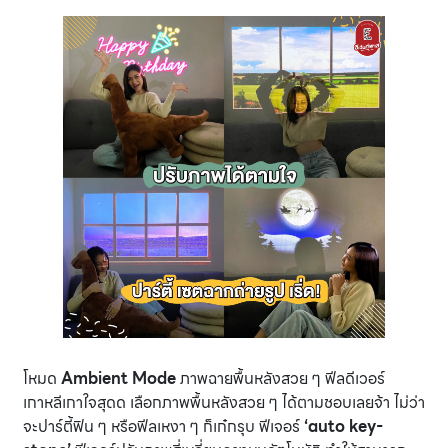
โหมด
Ambient Mode
ภาพฉายพื้นหลังสวย ๆ ฟีลดีเวอร์
เกาหลีเกาใจสุดด เลือกภาพพื้นหลังสวย ๆ ได้ตามชอบเลยจ้า ไม่ว่า
จะปาร์ตี้ฟิน ๆ หรือฟีลเหงา ๆ ก็เก๋กรุบ ฟีเจอร์
‘auto key-