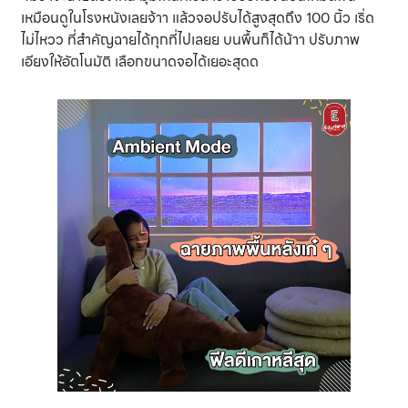
เหมือนดูในโรงหนังเลยจ้าา แล้วจอปรับได้สูงสุดถึง 100 นิ้ว เริ่ด
ไม่ไหวว ที่สำคัญฉายได้ทุกที่ไปเลยย บนพื้นก็ได้น้าา ปรับภาพ
เอียงให้อัตโนมัติ เลือกขนาดจอได้เยอะสุดด