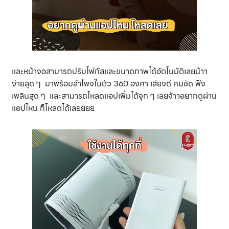
และหน้าจอสามารถปรับโฟกัสและขนาดภาพได้อัตโนมัติเลยน้าา
ง่ายสุด ๆ มาพร้อมลำโพงในตัว 360 องศา เสียงดี คมชัด ฟัง
เพลินสุด ๆ และสามารถโหลดแอปเพิ่มได้จุก ๆ เลยจ้าาอยากดูผ่าน
แอปไหน ก็โหลดได้เลยยยย