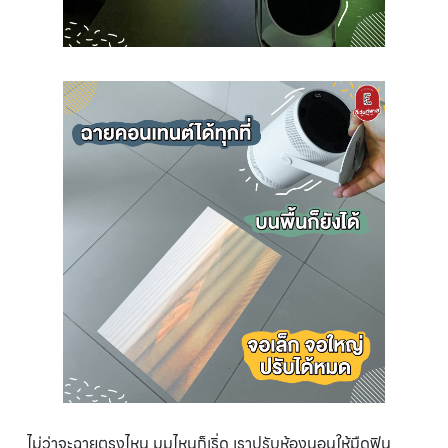
ไม่ว่าจะฉายตรงไหน มุมไหนก็เริ่ด เราปรับห้องนอนให้มืดฟิน