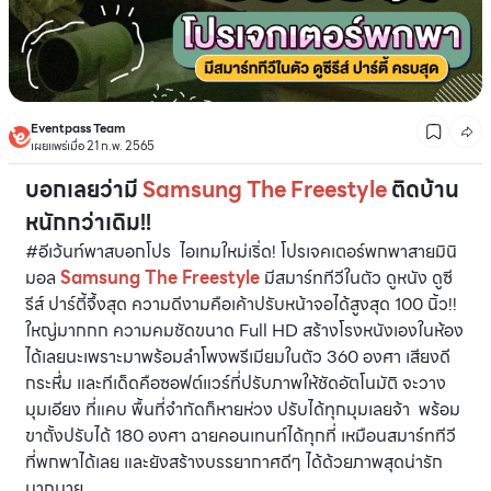
Eventpass Team
เผยแพร่เมื่อ 21 ก.พ. 2565
บอกเลยว่ามี
Samsung The Freestyle
ติดบ้าน
หนักกว่าเดิม!!
#อีเว้นท์พาสบอกโปร ไอเทมใหม่เริ่ด! โปรเจคเตอร์พกพาสายมินิ
มอล
Samsung The Freestyle
มีสมาร์ททีวีในตัว ดูหนัง ดูซี
รีส์ ปาร์ตี้จึ้งสุด ความดีงามคือเค้าปรับหน้าจอได้สูงสุด 100 นิ้ว!!
ใหญ่มากกก ความคมชัดขนาด Full HD สร้างโรงหนังเองในห้อง
ได้เลยนะเพราะมาพร้อมลำโพงพรีเมียมในตัว 360 องศา เสียงดี
กระหึ่ม และทีเด็ดคือซอฟต์แวร์ที่ปรับภาพให้ชัดอัตโนมัติ จะวาง
มุมเอียง ที่แคบ พื้นที่จำกัดก็หายห่วง ปรับได้ทุกมุมเลยจ้า พร้อม
ขาตั้งปรับได้ 180 องศา ฉายคอนเทนท์ได้ทุกที่ เหมือนสมาร์ททีวี
ที่พกพาได้เลย และยังสร้างบรรยากาศดีๆ ได้ด้วยภาพสุดน่ารัก
มากมาย