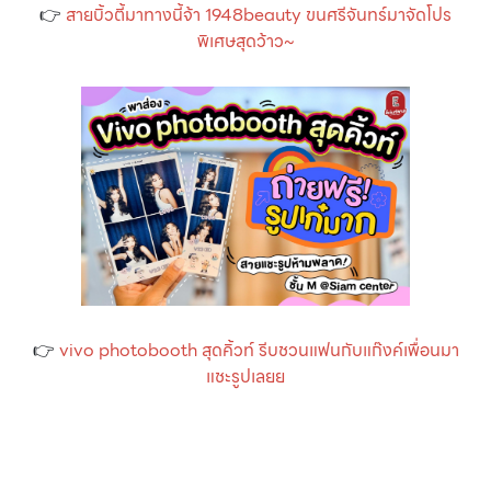
👉
สายบิ้วตี้มาทางนี้จ้า 1948beauty ขนศรีจันทร์มาจัดโปร
พิเศษสุดว้าว~
👉
vivo photobooth สุดคิ้วท์ รีบชวนแฟนกับแก๊งค์เพื่อนมา
แชะรูปเลยย