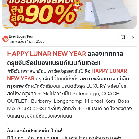
Eventpass Team
เผยแพร่เมื่อ 24 ม.ค. 2565
HAPPY LUNAR NEW YEAR
ฉลองเทศกาล
ตรุษจีนช้อปของแบรนด์เนมกันเถอะ!!
#อีเว้นท์พาสพาช้อป พาช้อปสุดเฮงรับปีเสือ
HAPPY LUNAR
NEW YEAR
ตรุษจีนปีนี้โชคดีมั่งคั่ง
สยาม พรีเมี่ยม เอาท์เล็ต
กรุงเทพ
จัดหนักจัดเต็มขนแบรนด์ดังสุด LUXURY พร้อมโปร
สุดปังลดสูงสุด 90% ไม่ว่าจะเป็น Balenciaga, COACH
OUTLET , Burberry, Longchamp, Michael Kors, Boss,
MARC JACOBS และอื่นๆ อีกกว่า 300 แบรนด์ ลดปังจริงต้อง
จัดเลย ตรุษจีนนี้ช้อปรับเฮงกันนน
.
ช้อปสุดคุ้มปังแรงอีก 3 ต่อ!
👉🏻 ต่อที่ 1 ช้อปครบ 5,000.- รับอั่งเปาคูปองส่วนลด มูลค่า