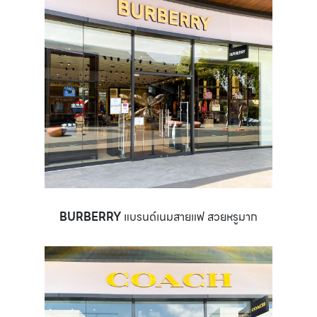
BURBERRY
แบรนด์เนมสายแฟ สวยหรูมาก