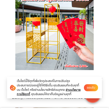
รับเลย! อั่งเปาคูปองส่วนลด
มูลค่าสูงสุด 1,000.-
จากแบรนด์
เว็บไซต์นี้ใช้คุกกี้เพื่อวัตถุประสงค์ในการปรับปรุง
ชั้นนำ
ประสบการณ์ของผู้ใช้ให้ดียิ่งขึ้น คุณยินยอมที่จะรับคุกกี้
ยอมรับ
บน เว็บไซต์ หรืออ่านนโยบายสิทธิส่วนบุคคล
อ่านนโยบาย
เช่น Coach Outlet, Furla, Jim Thompson, Kedma,
การใช้คุกกี้
คุณยินยอมให้เราเก็บข้อมูลผ่านคุกกี้
Luxxy, Restier,Santas Home เมื่อช้อปครบ 5,000.-