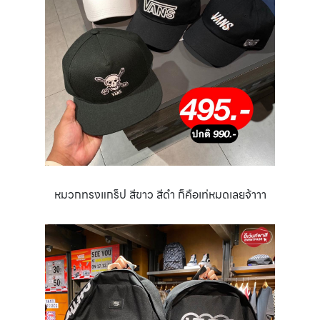
หมวกทรงแกร็ป สีขาว สีดำ ก็คือเท่หมดเลยจ้าาา