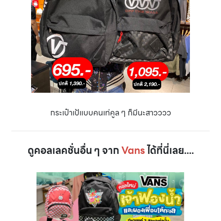
กระเป๋าเป้แบบคนเท่คูล ๆ ก็มีนะสาวววว
ดูคอลเลคชั่นอื่น ๆ จาก
Vans
ได้ที่นี่เลย....