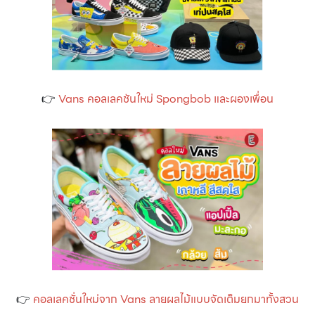
👉
Vans คอลเลคชันใหม่ Spongbob และผองเพื่อน
👉
คอลเลคชั่นใหม่จาก Vans ลายผลไม้แบบจัดเต็มยกมาทั้งสวน