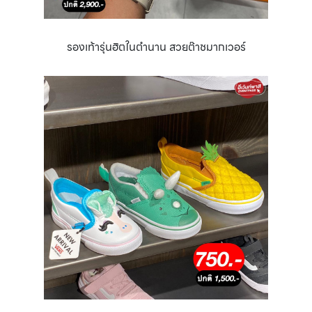
รองเท้ารุ่นฮิตในตำนาน สวยต๊าชมากเวอร์