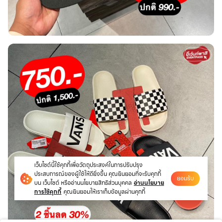
เว็บไซต์นี้ใช้คุกกี้เพื่อวัตถุประสงค์ในการปรับปรุง
ประสบการณ์ของผู้ใช้ให้ดียิ่งขึ้น คุณยินยอมที่จะรับคุกกี้
ยอมรับ
บน เว็บไซต์ หรืออ่านนโยบายสิทธิส่วนบุคคล
อ่านนโยบาย
การใช้คุกกี้
คุณยินยอมให้เราเก็บข้อมูลผ่านคุกกี้