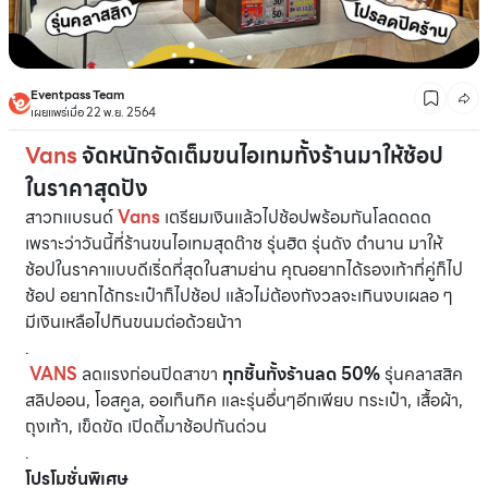
Eventpass Team
เผยแพร่เมื่อ 22 พ.ย. 2564
Vans
จัดหนักจัดเต็มขนไอเทมทั้งร้านมาให้ช้อป
ในราคาสุดปัง
สาวกแบรนด์
Vans
เตรียมเงินแล้วไปช้อปพร้อมกันโลดดดด
เพราะว่าวันนี้ที่ร้านขนไอเทมสุดต๊าช รุ่นฮิต รุ่นดัง ตำนาน มาให้
ช้อปในราคาแบบดีเริ่ดที่สุดในสามย่าน คุณอยากได้รองเท้ากี่คู่ก็ไป
ช้อป อยากได้กระเป๋าก็ไปช้อป แล้วไม่ต้องกังวลจะเกินงบเผลอ ๆ
มีเงินเหลือไปกินขนมต่อด้วยน้าา
.
VANS
ลดแรงก่อนปิดสาขา
ทุกชิ้นทั้งร้านลด 50%
รุ่นคลาสสิค
สลิปออน, โอสคูล, ออเท็นทิค และรุ่นอื่นๆอีกเพียบ กระเป๋า, เสื้อผ้า,
ถุงเท้า, เข็ดขัด เปิดตี้มาช้อปกันด่วน
.
โปรโมชั่นพิเศษ