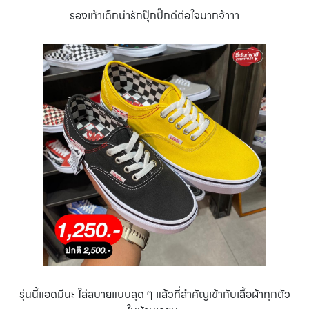
รองเท้าเด็กน่ารักปุ๊กปิ๊กดีต่อใจมากจ้าาา
รุ่นนี้แอดมีนะ ใส่สบายแบบสุด ๆ แล้วที่สำคัญเข้ากับเสื้อผ้าทุกตัว