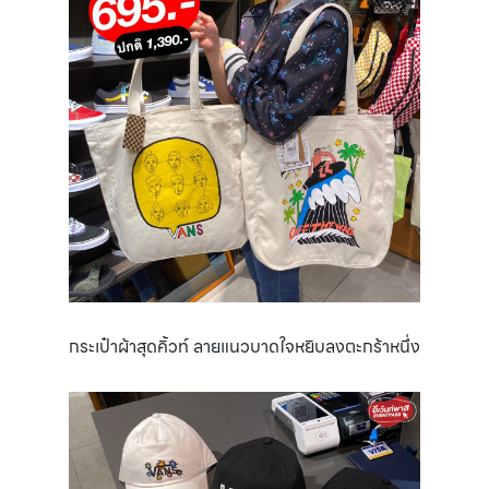
กระเป๋าผ้าสุดคิ้วท์ ลายแนวบาดใจหยิบลงตะกร้าหนึ่ง