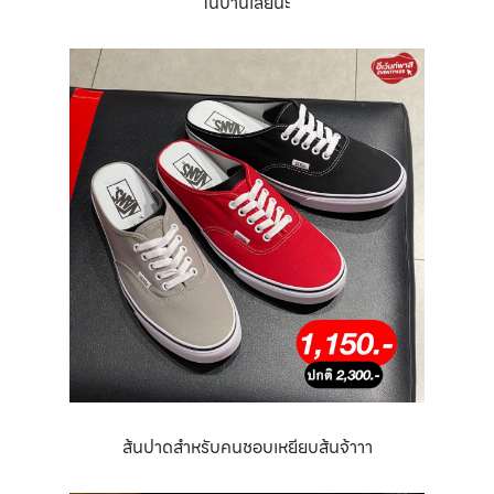
ในบ้านเลยนะ
ส้นปาดสำหรับคนชอบเหยียบส้นจ้าาา