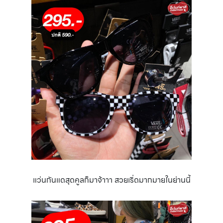
แว่นกันแดสุดคูลก็มาจ้าาา สวยเริ่ดมากมายในย่านนี้