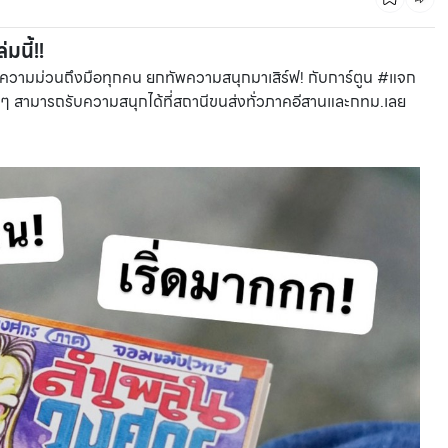
มนี้!!
่งความม่วนถึงมือทุกคน ยกทัพความสนุกมาเสิร์ฟ! กับการ์ตูน #แจก
 ๆ สามารถรับความสนุกได้ที่สถานีขนส่งทั่วภาคอีสานและกทม.เลย