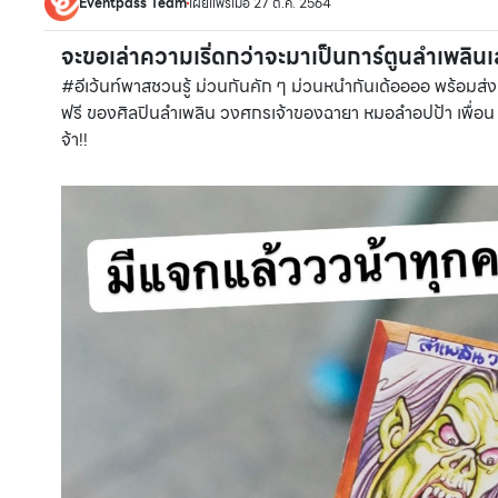
Eventpass Team
เผยแพร่เมื่อ 27 ต.ค. 2564
จะขอเล่าความเริ่ดกว่าจะมาเป็นการ์ตูนลำเพลินเล่
#อีเว้นท์พาสชวนรู้ ม่วนกันคัก ๆ ม่วนหนำกันเด้ออออ พร้อมส
ฟรี ของศิลปินลำเพลิน วงศกรเจ้าของฉายา หมอลำอปป้า เพื่อน
จ้า!!