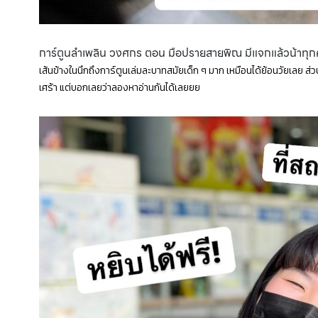
การ์ตูนลำเพลิน วงศกร ตอน มือปรายสายพิณ มีแจกแล้วน้าทุกค
เส้นข้างในนึกถึงการ์ตูนเล่มละบาทสมัยเด็ก ๆ มาก เหมือนได้ย้อนวัยเลย ส่ว
เศร้า แต่บอกเลยว่าลองหาอ่านกันได้เลยยย