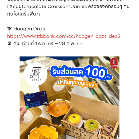
และเมนูChocolate Croissant James ครัวซองค์กรอบๆ กิน
กับไอศกรีมฟิน ๆ
.
💖 Haagen Dazs
https://www.ttbbank.com/cc/haagen-dazs-dec21
📆 ตั้งแต่วันที่ 1 ธ.ค. 64 – 28 ก.พ. 65