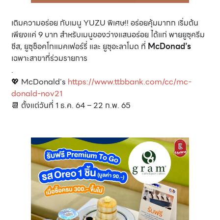
เติมความอร่อย กับเมนู YUZU พิเศษ!! อร่อยคุ้มมากก เริ่มต้น
เพียงแค่ 9 บาท สำหรับเมนูของว่างแสนอร่อย ได้แก่ พายยูซุครีม
ชีส, ยูซุช็อคโกแมคเฟอร์รี่ และ ยูซุอะลาโมด ที่
McDonad’s
เฉพาะสาขาที่ร่วมรายการ
.
💖 McDonald’s
https://www.ttbbank.com/cc/mc-
donald-nov21
📆 ตั้งแต่วันที่ 1 ธ.ค. 64 – 22 ก.พ. 65