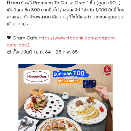
Gram
รับฟรี Premium To Go รส Oreo 1 ชิ้น (มูลค่า 90.-)
เมื่อมียอดซื้อ 300 บาทขึ้นไป / เซลล์สลิป *จำกัด 1,000 สิทธิ์ ใคร
สายแพนเค้กห้ามพลาดด เลือกเมนูที่ใช่ได้เลยค่า ราดซอสสุดละมุน
เข้ามากแม่~
.
💖 Gram Cafe
https://www.ttbbank.com/cc/gram-
cafe-dec21
📆 ตั้งแต่วันที่ 1 ธ.ค. 64 – 28 ก.พ. 65