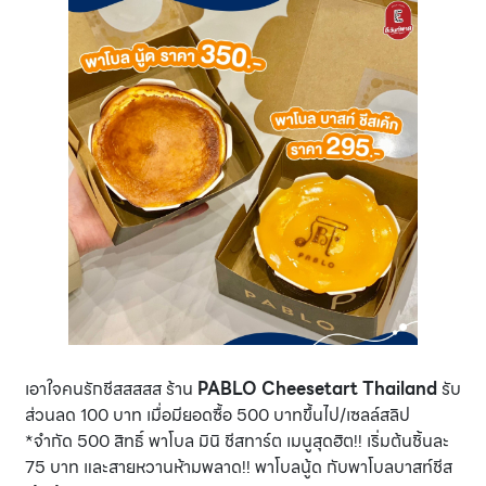
เอาใจคนรักชีสสสสส ร้าน
PABLO Cheesetart Thailand
รับ
ส่วนลด 100 บาท เมื่อมียอดซื้อ 500 บาทขึ้นไป/เซลล์สลิป
*จำกัด 500 สิทธิ์ พาโบล มินิ ชีสทาร์ต เมนูสุดฮิต!! เริ่มต้นชิ้นละ
75 บาท และสายหวานห้ามพลาด!! พาโบลนู้ด กับพาโบลบาสท์ชีส