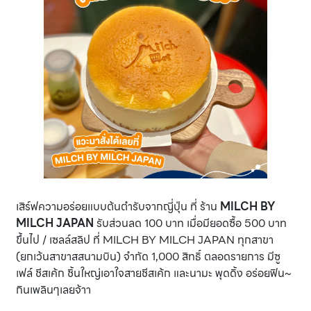
เสิร์ฟความอร่อยแบบต้นตำรับจากญี่ปุ่น ที่ ร้าน
MILCH BY
MILCH JAPAN
รับส่วนลด 100 บาท เมื่อมียอดซื้อ 500 บาท
ขึ้นไป / เซลล์สลิป ที่ MILCH BY MILCH JAPAN ทุกสาขา
(ยกเว้นสาขาสสนามบิน) จำกัด 1,000 สิทธิ์ ตลอดรายการ มีซู
เฟล์ ชีสเค้ก ชิ้นใหญ่เอาใจสายชีสเค้ก และนามะ พุดดิ้ง อร่อยฟิน~
กินเพลินๆเลยจ้าา