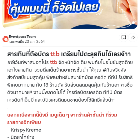
Eventpass Team
เผยแพร่เมื่อ 23 ธ.ค. 2564
สายกินที่ถือบัตร
ttb
เตรียมไปตะลุยกินได้เลยจ้าา
#อีเว้นท์พาสบอกโปร
ttb
จัดหนักจัดเต็ม พบกับโปรโมชันสุดต๊าช
เอาใจสายกิน รวมดีลเด็ดร้านอาหารชั้นนำ ให้คุณ #กินจริงจัง
ส่งท้ายปีแบบสุดคุ้ม พิเศษสำหรับสมาชิกบัตรเครดิต ทีทีบี รับสิทธิ
พิเศษมากมาย กับ 13 ร้านดัง รับส่วนลดมสุดคุ้มกับร้านอาหารชื่อ
ดังมากมาย!! งานนี้พลาดไม่ได้ ใครถือบัตรเครดิต ทีทีบี บัตร
เครดิตทีเอ็มบี และบัตรเครดิตธนชาตต้องใช้สิทธิ์แล้วน้าา
.
นอกเหนือจากนี้ยังมี เมนูเด็ด ๆ จากร้านค้าชั้นนำ ที่ร่วม
รายการอีกเพียบ
- KrispyKreme
- นิตยาไก่ย่าง