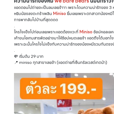
ความน่ารักของหมี
we bare bears
นี้มันกร๊าว
แอดตอนไปถ่ายจะเป็นลมเลยจ้าาา เพราะโดนความน่ารักของ 3 
หยิบน้องลงตะกร้าเพลิน
Miniso
ยิ้มเลยเพราะตกสาวกน้องหมีให้
การพากลับไปบ้านที่สุดดดด
.
ใครใจแข็งไปก่อนเลยเพราะแอดต้องแวะที่
Miniso
ช้อปคอลเลคช
เค้าขนไอเทมสารพัดอย่างมาให้ช้อปหมดเลยจ้า แอดถึงได้บอกไงว่
เพราะฉะนั้นใครใจไม่แข็งกับความน่ารักของน้องหมีรวมกันตรง
.
💸 เริ่มต้น 29 บาท
📍 miniso ทุกสาขาเลยจ้า (แอดถ่ายที่เซ็นทรัลเวสต์เกตน้า)