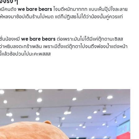
ใจจริง ๆ
หมีคนดัง
we bare bears
โจมตีหนักมากกก แบบเห็นปุ๊ปใจละลาย
หลงมาช้อปเต็มร้านไปหมด แต่ก็ปฏิเสธไม่ได้ว่าน้องนั้นคู่ควรแก่
ั่นน้องหมี
we bare bears
ต่อเพราะมันไม่ได้มีแค่ตุ๊กตานะซิสส
าหยิบลงตะกร้าเพลิน เพราะมีตั้งแต่ตุ๊กตาไปจนถึงฟองน้ำแต่งหน้า
นี้แล้วช้อปวนไปนะคะพสสส