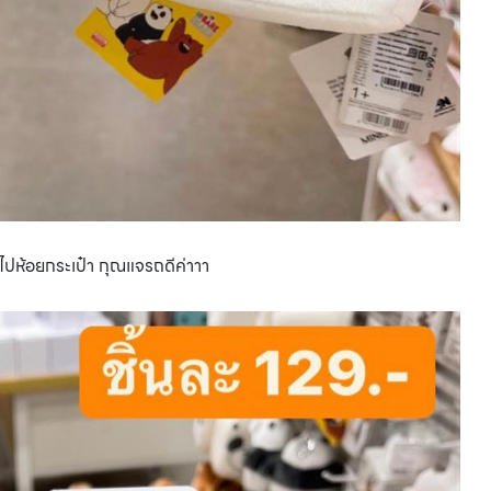
ี้ไปห้อยกระเป๋า กุณแจรถดีค่าาา