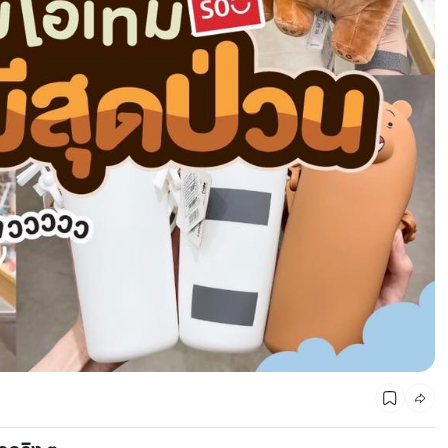
CMG SHOP SHOP รวมแบรนด์ตัวท็อป ลดสูงสุด50%