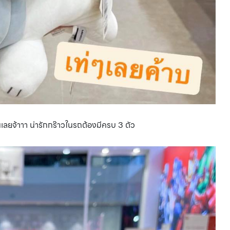
เลยจ้าาา น่ารักกร๊าวในรถต้องมีครบ 3 ตัว