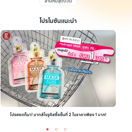
สามหมีสุดป่วน
โปรโมชันแนะนำ
ไอเ
โปรฮอตก็มา! มากส์โรจูคิสซื้อชิ้นที่ 2 ในราคาเพียง 1 บาท!