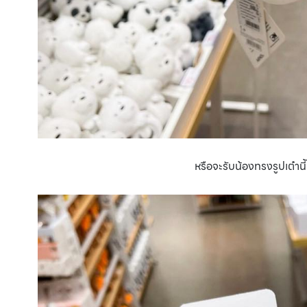
หรือจะรับน้องทรงรูปเต๋าน