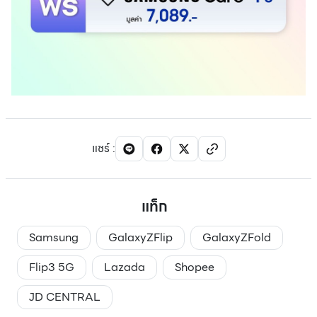
แชร์
:
แท็ก
Samsung
GalaxyZFlip
GalaxyZFold
Flip3 5G
Lazada
Shopee
JD CENTRAL