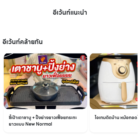
อีเว้นท์แนะนำ
อีเว้นท์คล้ายกัน
ชี้เป้าเตาชาบู + ปิ้งย่างยาวเฟื้อยกระทะ
ไอเทมติดบ้าน หม้อทอดไร้
ยาวแบบ New Normal