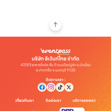
บริษัท อีเว้นท์ไทย จำกัด
47/313 อาคารไคตัค ชั้น 5 ถนนป๊อปปูล่า ต.บ้านใหม่
อ.ปากเกร็ด จ.นนทบุรี 11120
ติดตามเรา
:
เกี่ยวกับเรา
ติดต่อเรา
บริการของเรา