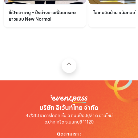
ชี้เป้าเตาชาบู + ปิ้งย่างยาวเฟื้อยกระทะ
ไอเทมติดบ้าน หม้อทอดไร้
ยาวแบบ New Normal
บริษัท อีเว้นท์ไทย จำกัด
47/313 อาคารไคตัค ชั้น 5 ถนนป๊อปปูล่า ต.บ้านใหม่
อ.ปากเกร็ด จ.นนทบุรี 11120
ติดตามเรา
: