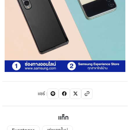
แชร์
:
แท็ก