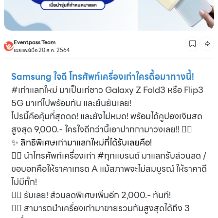
Eventpass Team
เผยแพร่เมื่อ 20 ส.ค. 2564
Samsung ใจดี โทรศัพท์เครื่องเก่าใครดื้อมาทางนี้!
#เก่าแลกใหม่ มาเป็นเท่ชาว Galaxy Z Fold3 หรือ Flip3
5G มาเท่ไปพร้อมกัน และยืนยันเลย!
โปรนี้คือคุ้มที่สุดดด! และยังไม่หมด! พร้อมได้คูปองเงินสด
สูงสุด 9,000.- ใครใจดีกว่านี้เอาปากกามาวงเลย!! 👍🏼
✨ สิทธิพิเศษเก่ามาแลกใหม่ที่ได้รับเลยคือ!
👉🏽 นำโทรศัพท์เครื่องเก่า #ทุกแบรนด์ มาแลกรับส่วนลด /
ขอบอกคือให้ราคาเกรด A แม้สภาพจะไม่สมบูรณ์ ให้ราคาดี
ไม่มีกั๊ก!
👉🏽 รับเลย! ส่วนลดพิเศษเพิ่มอีก 2,000.- ทันที!
👉🏽 สามารถนำเครื่องเก่ามาขายรวมกันสูงสุดได้ถึง 3