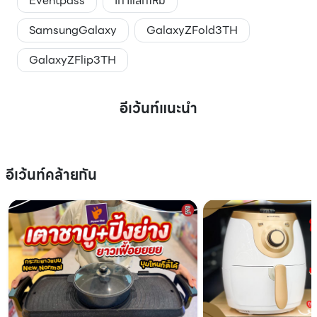
Eventpass
เก่าแลกใหม่
SamsungGalaxy
GalaxyZFold3TH
GalaxyZFlip3TH
อีเว้นท์แนะนำ
อีเว้นท์คล้ายกัน