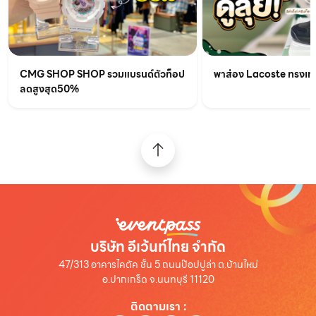
CMG SHOP SHOP รวมแบรนด์ตัวท็อป
พาส่อง Lacoste ทรงเท่เร
ลดสูงสุด50%
บริษัท อีเว้นท์ไทย จำกัด
47/313 อาคารไคตัค ชั้น 5 ถนนป๊อปปูล่า ต.บ้านใหม่
อ.ปากเกร็ด จ.นนทบุรี 11120
ติดตามเรา
: