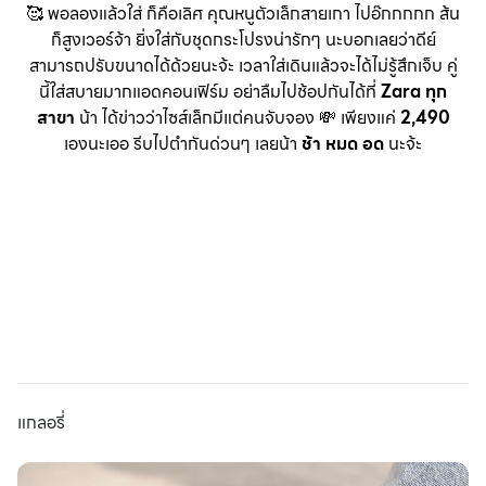
🥰 พอลองแล้วใส่ ก็คือเลิศ คุณหนูตัวเล็กสายเกา ไปอ๊กกกกก ส้น
ก็สูงเวอร์จ้า ยิ่งใส่กับชุดกระโปรงน่ารักๆ นะบอกเลยว่าดีย์
สามารถปรับขนาดได้ด้วยนะจ้ะ เวลาใส่เดินแล้วจะได้ไม่รู้สึกเจ็บ คู่
นี้ใส่สบายมากแอดคอนเฟิร์ม อย่าลืมไปช้อปกันได้ที่
Zara ทุก
สาขา
น้า ได้ข่าวว่าไซส์เล็กมีแต่คนจับจอง 💸 เพียงแค่
2,490
เองนะเออ รีบไปตำกันด่วนๆ เลยน้า
ช้า หมด อด
นะจ้ะ
แกลอรี่