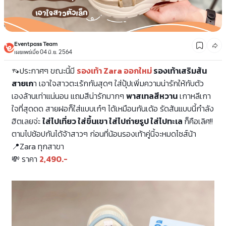
Eventpass Team
เผยแพร่เมื่อ 04 มิ.ย. 2564
👡ประกาศๆ ขณะนี้มี
รองเท้า
Zara ออกใหม่
รองเท้าเสริมส้น
สายเก
า เอาใจสาวตะเร้กกันสุดๆ ใส่ปุ้ปเพิ่มความน่ารักให้กับตัว
เองล้านเท่าแน่นอน แถมสีน่ารักมากๆ
พาสเทลสีหวาน
เกาหลีเกา
ใจที่สุดดด สายฝอก็ใส่แบบเก๋ๆ ได้เหมือนกันเด้อ รัดส้นแบบนี้กำลัง
ฮิตเลยจ่ะ
ใส่ไปเที่ยว ใส่ขึ้นเขา ใส่ไปถ่ายรูป ใส่ไปทะเล
ก็คือเลิศ!!
ตามไปช้อปกันได้จ้าสาวๆ ก่อนที่น้อนรองเท้าคู่นี้จะหมดไซส์น้า
📍
Zara ทุกสาขา
💸
ราคา
2,490.-