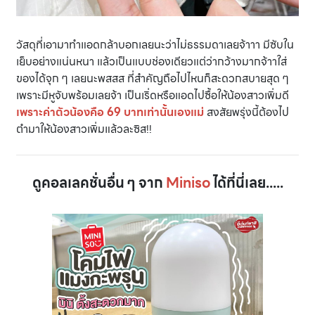
วัสดุที่เอามาทำแอดกล้าบอกเลยนะว่าไม่ธรรมดาเลยจ้าาา มีซับใน
เย็บอย่างแน่นหนา แล้วเป็นแบบช่องเดียวแต่ว่ากว้างมากจ้าาใส่
ของได้จุก ๆ เลยนะพสสส ที่สำคัญถือไปไหนก็สะดวกสบายสุด ๆ
เพราะมีหูจับพร้อมเลยจ้า เป็นเริ่ดหรือแอดไปซื้อให้น้องสาวเพิ่มดี
เพราะค่าตัวน้องคือ 69 บาทเท่านั้นเองแม่
สงสัยพรุ่งนี้ต้องไป
ตำมาให้น้องสาวเพิ่มแล้วละซิส!!
ดูคอลเลคชั่นอื่น ๆ จาก
Miniso
ได้ที่นี่เลย.....