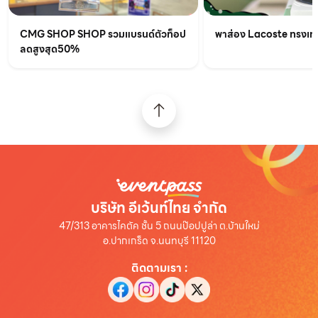
CMG SHOP SHOP รวมแบรนด์ตัวท็อป
พาส่อง Lacoste ทรงเท่เร
ลดสูงสุด50%
บริษัท อีเว้นท์ไทย จำกัด
47/313 อาคารไคตัค ชั้น 5 ถนนป๊อปปูล่า ต.บ้านใหม่
อ.ปากเกร็ด จ.นนทบุรี 11120
ติดตามเรา
: