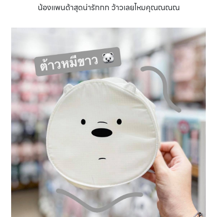
น้องแพนด้าสุดน่ารักกก ว้าวเลยไหมคุณณณณ