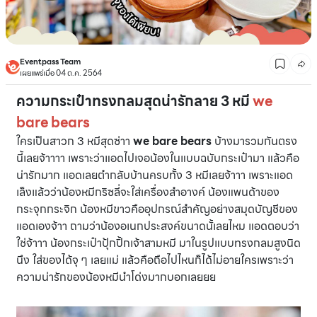
Eventpass Team
เผยแพร่เมื่อ 04 ต.ค. 2564
ความกระเป๋าทรงกลมสุดน่ารักลาย 3 หมี
we
bare bears
ใครเป็นสาวก 3 หมีสุดซ่าา
we bare bears
บ้างมารวมกันตรง
นี้เลยจ้าาาา เพราะว่าแอดไปเจอน้องในแบบฉบับกระเป๋ามา แล้วคือ
น่ารักมาก แอดเลยตำกลับบ้านครบทั้ง 3 หมีเลยจ้าาา เพราะแอด
เล็งแล้วว่าน้องหมีกริซลี่จะใส่เครื่องสำอางค์ น้องแพนด้าของ
กระจุกกระจิก น้องหมีขาวคืออุปกรณ์สำคัญอย่างสมุดบัญชีของ
แอดเองจ้าา ถามว่าน้องอเนกประสงค์ขนาดนั้เลยไหม แอดตอบว่า
ใช่จ้าาา น้องกระเป๋าปุ้กปิ้กเจ้าสามหมี มาในรูปแบบทรงกลมสูงนิด
นึง ใส่ของได้จุ ๆ เลยแม่ แล้วคือถือไปไหนก็ได้ไม่อายใครเพราะว่า
ความน่ารักของน้องหมีนำโด่งมากบอกเลยยย