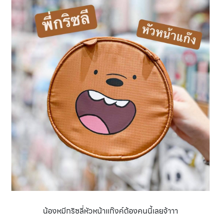
น้องหมีกริซลี่หัวหน้าแก๊งค์ต้องคนนี้เลยจ้าาา