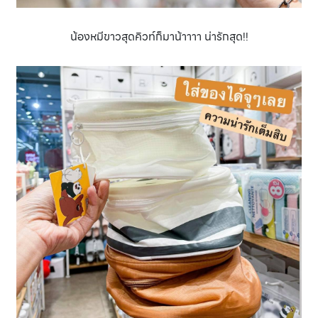
น้องหมีขาวสุดคิวท์ก็มาน้าาาา น่ารักสุด!!