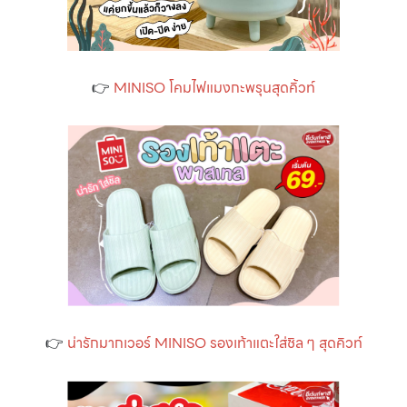
👉
MINISO โคมไฟแมงกะพรุนสุดคิ้วท์
👉
น่ารักมากเวอร์ MINISO รองเท้าแตะใส่ชิล ๆ สุดคิวท์