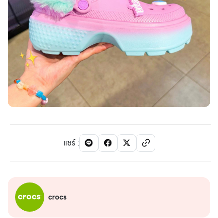
แชร์
:
crocs