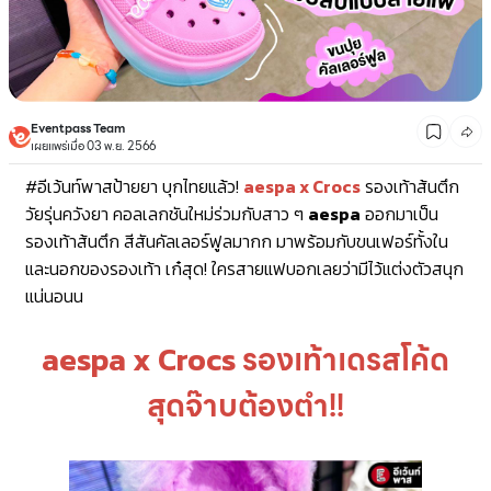
Eventpass Team
เผยแพร่เมื่อ 03 พ.ย. 2566
#อีเว้นท์พาสป้ายยา
บุกไทยแล้ว!
aespa x Crocs
รองเท้าส้นตึก
วัยรุ่นควังยา คอลเลกชันใหม่ร่วมกับสาว ๆ
aespa
ออกมาเป็น
รองเท้าส้นตึก สีสันคัลเลอร์ฟูลมากก มาพร้อมกับขนเฟอร์ทั้งใน
และนอกของรองเท้า เก๋สุด! ใครสายแฟบอกเลยว่ามีไว้แต่งตัวสนุก
แน่นอนน
รองเท้าเดรสโค้ด
aespa x Crocs
สุดจ๊าบต้องตำ!!