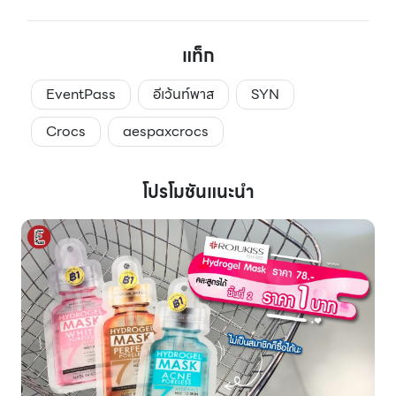
แท็ก
EventPass
อีเว้นท์พาส
SYN
Crocs
aespaxcrocs
โปรโมชันแนะนำ