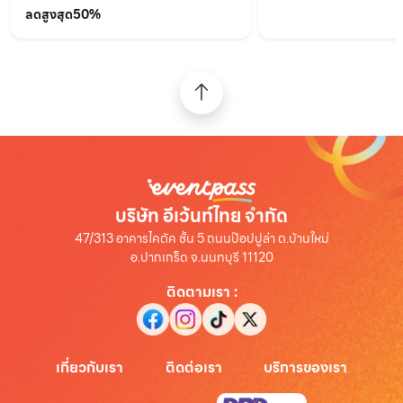
ลดสูงสุด50%
บริษัท อีเว้นท์ไทย จำกัด
47/313 อาคารไคตัค ชั้น 5 ถนนป๊อปปูล่า ต.บ้านใหม่
อ.ปากเกร็ด จ.นนทบุรี 11120
ติดตามเรา
:
เกี่ยวกับเรา
ติดต่อเรา
บริการของเรา