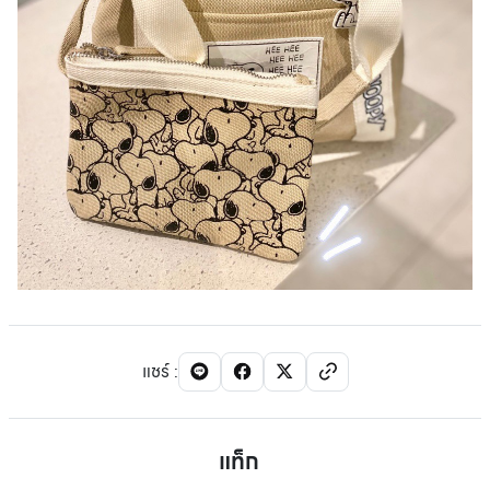
แชร์
:
แท็ก