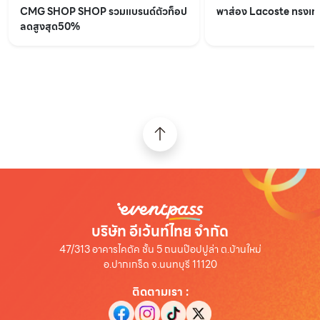
CMG SHOP SHOP รวมแบรนด์ตัวท็อป
พาส่อง Lacoste ทรงเท่เร
ลดสูงสุด50%
บริษัท อีเว้นท์ไทย จำกัด
47/313 อาคารไคตัค ชั้น 5 ถนนป๊อปปูล่า ต.บ้านใหม่
อ.ปากเกร็ด จ.นนทบุรี 11120
ติดตามเรา
: