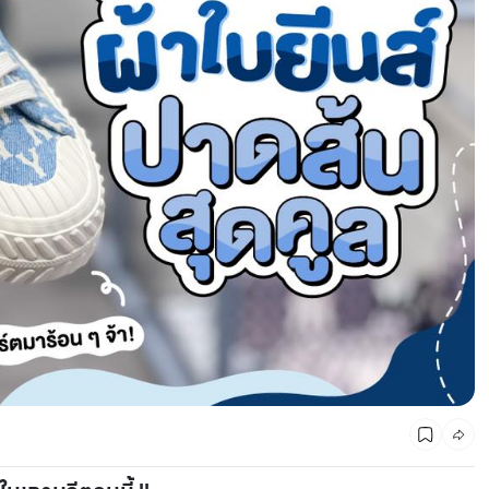
CMG SHOP SHOP รวมแบรนด์ตัวท็อป ลดสูงสุด50%