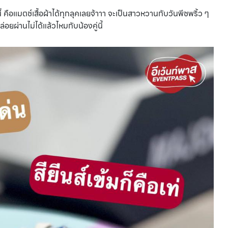
 คือแมตช์เสื้อผ้าได้ทุกลุคเลยจ้าาา จะเป็นสาวหวานกับวันพีชพริ้ว ๆ
่อยผ่านไม่ได้แล้วไหมกับน้องคู่นี้