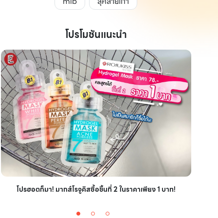
mlb
ลุคสายเกา
โปรโมชันแนะนำ
ไอเ
โปรฮอตก็มา! มากส์โรจูคิสซื้อชิ้นที่ 2 ในราคาเพียง 1 บาท!