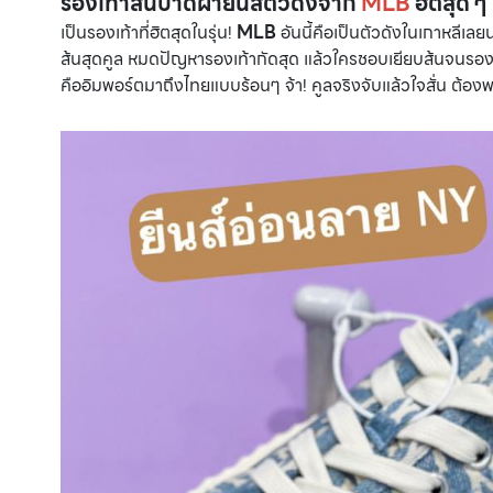
รองเท้าส้นปาดผ้ายีนส์ตัวดังจาก
MLB
ฮิตสุด ๆ 
เป็นรองเท้าที่ฮิตสุดในรุ่น!
MLB
อันนี้คือเป็นตัวดังในเกาหลีเลย
ส้นสุดคูล หมดปัญหารองเท้ากัดสุด แล้วใครชอบเยียบส้นจนรองเ
คืออิมพอร์ตมาถึงไทยแบบร้อนๆ จ้า! คูลจริงจับแล้วใจสั่น ต้