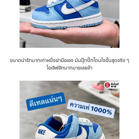
ขนาดน่ารักมากเท่าหนึ่งฝามือเอง มันปุ๊กปิ๊กโดนใจขั้นสุดจริง ๆ
ไอเลิฟอิทมากมายเลยจ้า