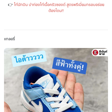
👉
โก๋นักบิน ปาท่องโก๋เนื้อครัวซองต์ สูตรพรีเมี่ยมกรอบอร่อย
ต้องโดน!!
แกลอรี่