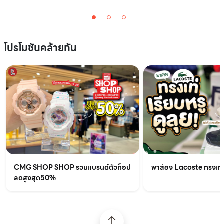
โปรโมชันคล้ายกัน
CMG SHOP SHOP รวมแบรนด์ตัวท็อป
พาส่อง Lacoste ทรงเท่เร
ลดสูงสุด50%