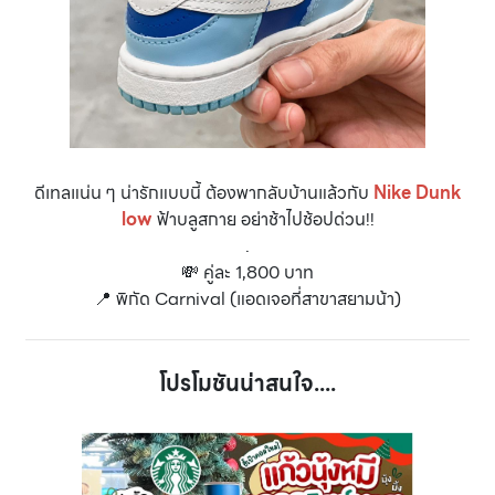
ดีเทลแน่น ๆ น่ารักแบบนี้ ต้องพากลับบ้านแล้วกับ
Nike Dunk
low
ฟ้าบลูสกาย อย่าช้าไปช้อปด่วน!!
.
💸 คู่ละ 1,800 บาท
📍 พิกัด Carnival (แอดเจอที่สาขาสยามน้า)
โปรโมชันน่าสนใจ....