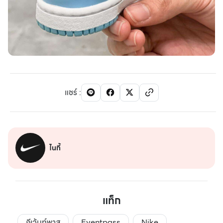
แชร์
:
ไนกี้
แท็ก
อีเว้นท์พาส
Eventpass
Nike