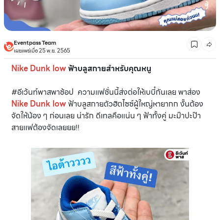
Eventpass Team
เผยแพร่เมื่อ 25 พ.ย. 2565
Nike Dunk low
ฟ้าบลูสกายสำหรับคุณหนู
#อีเว้นท์พาสพาช้อป ความแฟชั่นนี้ส่งต่อให้เบบี๋กันเลย พาส่อง
Nike Dunk low
ฟ้าบลูสกายตัวฮิตไซซ์ผู้ใหญ่หายากก งั้นต้อง
จัดให้น้อง ๆ ก่อนเลย น่ารัก ดีเทลคือแน่น ๆ ฟ้าทั้งคู่ มะม๊าปะป๊า
สายแฟต้องจัดเลยยย!!