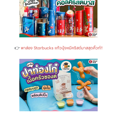
👉
พาส่อง Starbucks แก้วนุ้งหมีคริสต์มาสสุดคิ้วท์!!