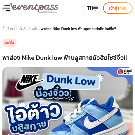
TH
เข้าสู่ระบบ
ซื้อบัตร
/
โปรโมชัน
/
แฟชั่น
/
พาส่อง Nike Dunk low ฟ้าบลูสกายตัวฮิตไซซ์จิ๋ว!!
แฟชั่น
พาส่อง Nike Dunk low ฟ้าบลูสกายตัวฮิตไซซ์จิ๋ว!!