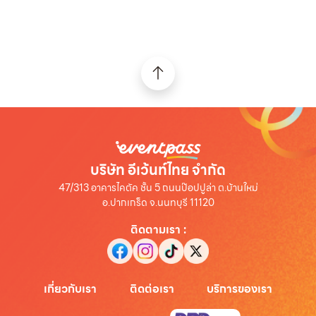
บริษัท อีเว้นท์ไทย จำกัด
47/313 อาคารไคตัค ชั้น 5 ถนนป๊อปปูล่า ต.บ้านใหม่
อ.ปากเกร็ด จ.นนทบุรี 11120
ติดตามเรา
:
เกี่ยวกับเรา
ติดต่อเรา
บริการของเรา