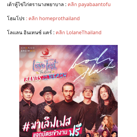
เต้าหู้ไข่ไก่ตรานางพยาบาล :
คลิก
payabaantofu
โฮมโปร
: คลิก homeprothailand
โลแลน อินเทนซ์ แคร์ :
คลิก
LolaneThailand