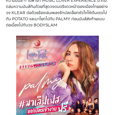
ความมันส์ !!! ในพาร์ท MUSIC LOVER EXPERIENCE นำทีม
ถล่มความมันส์กันด้วยที่สุดวงดนตรีแถวหน้าของเมืองไทยอย่าง
วง KLEAR ต่อด้วยร้องเล่นเพลงรักปลดล็อกหัวใจให้เต้นแรงไป
กับ POTATO และมาโยกไปกับ PALMY ก่อนมันส์ส่งท้ายแบบ
ต่อเนื่องไปกับวง BODYSLAM