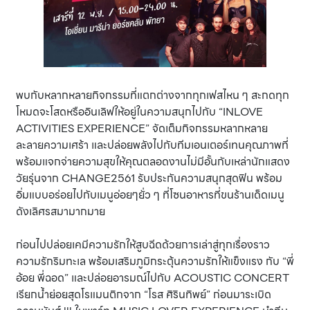
พบกับหลากหลายกิจกรรมที่แตกต่างจากทุกเฟสไหน ๆ สะกดทุก
โหมดจะโสดหรืออินเลิฟให้อยู่ในความสนุกไปกับ “INLOVE
ACTIVITIES EXPERIENCE” จัดเต็มกิจกรรมหลากหลาย
ละลายความเศร้า และปล่อยพลังไปกับทีมเอนเตอร์เทนคุณภาพที่
พร้อมแจกจ่ายความสุขให้คุณตลอดงานไม่มีอั้นกับเหล่านักแสดง
วัยรุ่นจาก CHANGE2561 รับประกันความสนุกสุดฟิน พร้อม
อิ่มแบบอร่อยไปกับเมนูอ่อยๆยั่ว ๆ ที่โซนอาหารที่ขนร้านเด็ดเมนู
ดังเลิศรสมามากมาย
ก่อนไปปล่อยเคมีความรักให้สูบฉีดด้วยการเล่าสู่ทุกเรื่องราว
ความรักริมทะเล พร้อมเสริมภูมิกระตุ้นความรักให้แข็งแรง กับ “พี่
อ้อย พี่ฉอด” และปล่อยอารมณ์ไปกับ ACOUSTIC CONCERT
เรียกน้ำย่อยสุดโรแมนติกจาก “โรส ศิรินทิพย์” ก่อนมาระเบิด