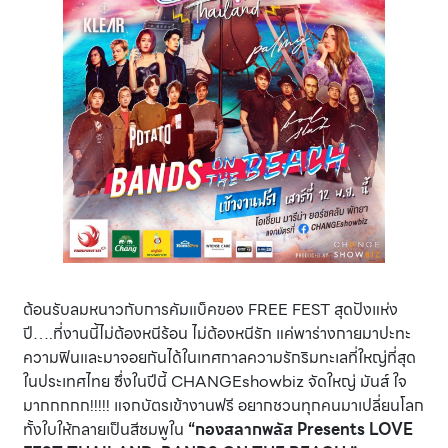
ต้อนรับลมหนาวกับการคัมแบ็คของ FREE FEST สุดปังแห่ง
ปี….ที่งานนี้ไม่ต้องหนีร้อน ไม่ต้องหนีรัก แค่พาร่างกายมาปะทะ
ความฟินและมาจอยกันได้ในเทศกาลความรักริมทะเลที่ใหญ่ที่สุด
ในประเทศไทย ซึ่งในปีนี้ CHANGEshowbiz จัดใหญ่ มันส์ ใจ
มากกกกก!!!!! แจกบัตรเข้างานฟรี อยากชวนทุกคนมาเปลี่ยนโลก
ทั้งใบให้กลายเป็นสีชมพูใน
“กองสลากพลัส Presents LOVE