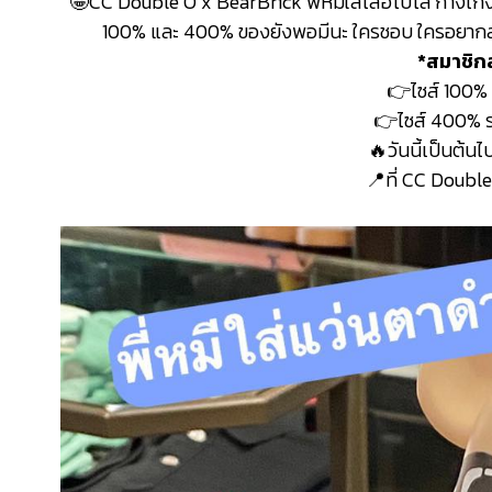
🤩CC Double O x BearBrick พี่หมีใส่เสื้อโปโล กางเกงยีน
100% และ 400% ของยังพอมีนะ ใครชอบ ใครอยากส
*สมาชิก
👉ไซส์ 100%
👉ไซส์ 400% 
🔥วันนี้เป็นต้น
📍ที่ CC Doubl