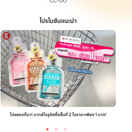
CC-OO
โปรโมชันแนะนำ
ไอเ
โปรฮอตก็มา! มากส์โรจูคิสซื้อชิ้นที่ 2 ในราคาเพียง 1 บาท!