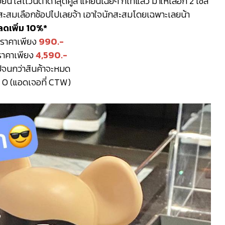
 ใส่เเว่นตาดำสุดคูล แค่ยืนเฉยๆ ก็เท่แล้ว มาให้เลือก 2 ไซส์
ะสมเลือกช้อปไปเลยจ้า เอาใจนักสะสมโดยเฉพาะเลยน้า
ลดเพิ่ม 10%*
 ราคาเพียง
990.-
ราคาเพียง
4,590.-
ไปจนกว่าสินค้าจะหมด
e O (แอดเจอที่ CTW)