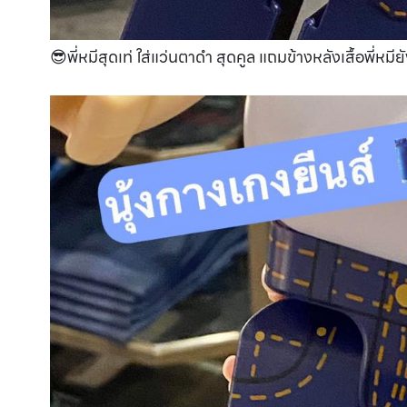
😎พี่หมีสุดเท่ ใส่แว่นตาดำ สุดคูล แถมข้างหลังเสื้อพี่หมี