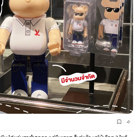
CMG SHOP SHOP รวมแบรนด์ตัวท็อป ลดสูงสุด50%