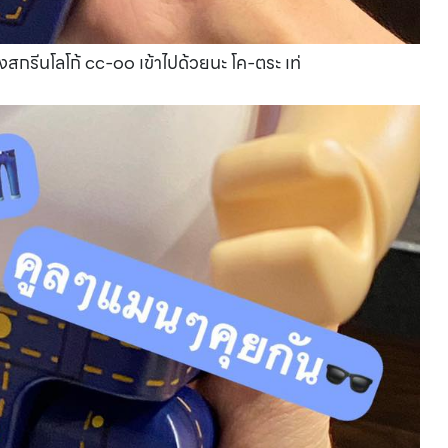
ยังสกรีนโลโก้ cc-oo เข้าไปด้วยนะ โค-ตระ เท่