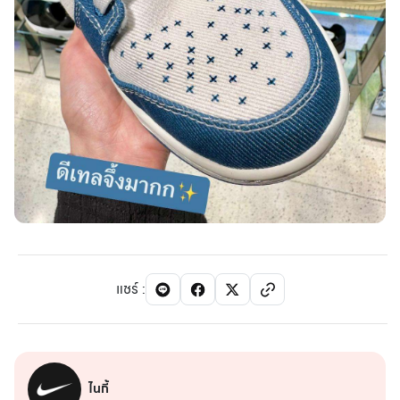
แชร์
:
ไนกี้