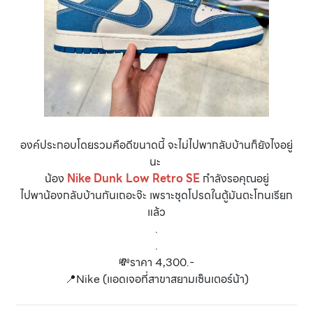
องค์ประกอบโดยรวมคือดีขนาดนี้ จะไม่ไปพากลับบ้านก็ยังไงอยู่
นะ
น้อง
Nike Dunk Low Retro SE
กำลังรอคุณอยู่
ไปพาน้องกลับบ้านกันเถอะจ๊ะ เพราะชุดโปรดในตู้มันตะโกนเรียก
แล้ว
.
.
💸ราคา 4,300.-
📍Nike (แอดเจอที่สาขาสยามเซ็นเตอร์น้า)