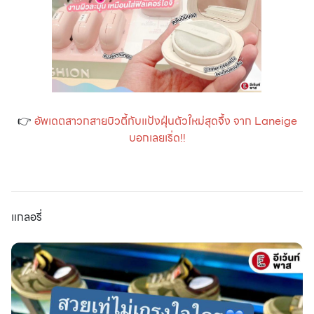
👉
อัพเดตสาวกสายบิวตี้กับแป้งฝุ่นตัวใหม่สุดจึ้ง จาก Laneige
บอกเลยเริ่ด!!
แกลอรี่