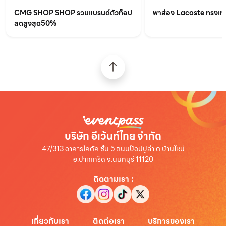
CMG SHOP SHOP รวมแบรนด์ตัวท็อป
พาส่อง Lacoste ทรงเท่เร
ลดสูงสุด50%
บริษัท อีเว้นท์ไทย จำกัด
47/313 อาคารไคตัค ชั้น 5 ถนนป๊อปปูล่า ต.บ้านใหม่
อ.ปากเกร็ด จ.นนทบุรี 11120
ติดตามเรา
:
เกี่ยวกับเรา
ติดต่อเรา
บริการของเรา