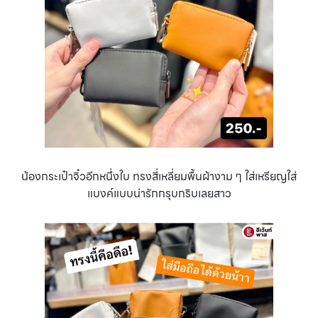
น้องกระเป๋าจิ๋วอีกหนึ่งใบ ทรงสี่เหลี่ยมพื้นผ้างาม ๆ ใส่เหรียญใส่
แบงค์แบบน่ารักกรุบกริบเลยสาว