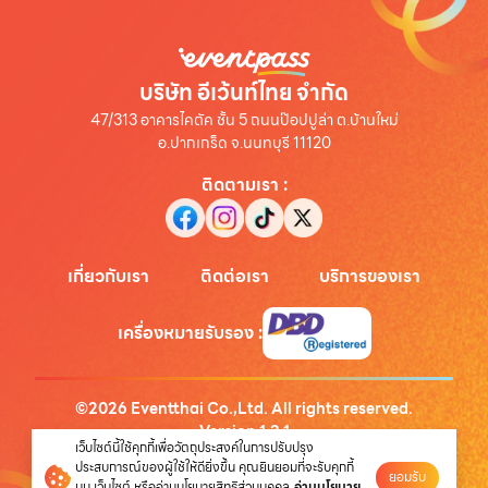
บริษัท อีเว้นท์ไทย จำกัด
47/313 อาคารไคตัค ชั้น 5 ถนนป๊อปปูล่า ต.บ้านใหม่
อ.ปากเกร็ด จ.นนทบุรี 11120
ติดตามเรา
:
เกี่ยวกับเรา
ติดต่อเรา
บริการของเรา
เครื่องหมายรับรอง
:
©
2026
Eventthai Co.,Ltd. All rights reserved.
Version
1.3.1
เว็บไซต์นี้ใช้คุกกี้เพื่อวัตถุประสงค์ในการปรับปรุง
นโยบายความเป็นส่วนตัว
ประสบการณ์ของผู้ใช้ให้ดียิ่งขึ้น คุณยินยอมที่จะรับคุกกี้
ยอมรับ
บน เว็บไซต์ หรืออ่านนโยบายสิทธิส่วนบุคคล
อ่านนโยบาย