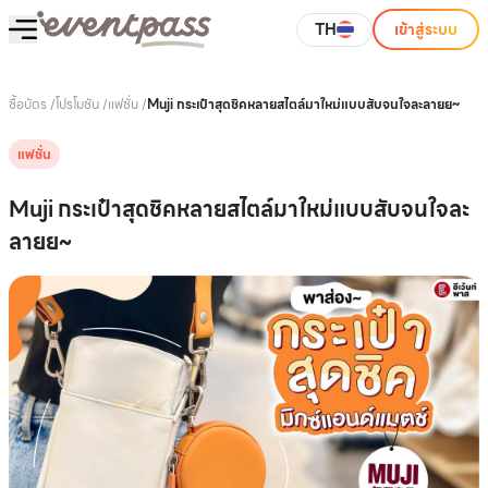
TH
เข้าสู่ระบบ
ซื้อบัตร
/
โปรโมชัน
/
แฟชั่น
/
Muji กระเป๋าสุดชิคหลายสไตล์มาใหม่แบบสับจนใจละลายย~
แฟชั่น
Muji กระเป๋าสุดชิคหลายสไตล์มาใหม่แบบสับจนใจละ
ลายย~