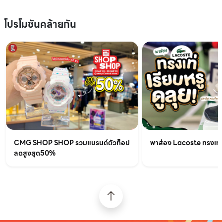
โปรโมชันคล้ายกัน
CMG SHOP SHOP รวมแบรนด์ตัวท็อป
พาส่อง Lacoste ทรงเท่เร
ลดสูงสุด50%