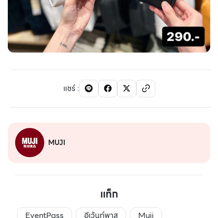
แชร์
:
MUJI
แท็ก
EventPass
อีเว้นท์พาส
Muji