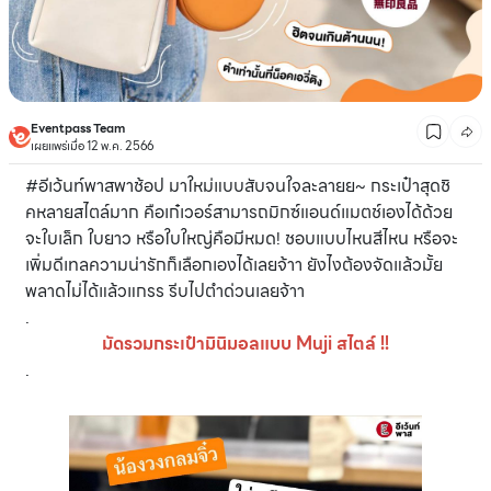
Eventpass Team
เผยแพร่เมื่อ 12 พ.ค. 2566
#อีเว้นท์พาสพาช้อป มาใหม่แบบสับจนใจละลายย~ กระเป๋าสุดชิ
คหลายสไตล์มาก คือเก๋เวอร์สามารถมิกซ์แอนด์แมตช์เองได้ด้วย
จะใบเล็ก ใบยาว หรือใบใหญ่คือมีหมด! ชอบแบบไหนสีไหน หรือจะ
เพิ่มดีเทลความน่ารักก็เลือกเองได้เลยจ้าา ยังไงต้องจัดแล้วมั้ย
พลาดไม่ได้แล้วแกรร รีบไปตำด่วนเลยจ้าา
.
มัดรวมกระเป๋ามินิมอลแบบ Muji สไตล์ !!
.