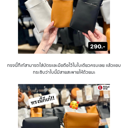
ทรงนี้ก็เก๋สามารถใส่บัตรและมือถือไว้ในใบเดียวครบเลย แล้วแอบ
กระซิบว่าใบนี้มีสายสะพายให้ด้วยนะ