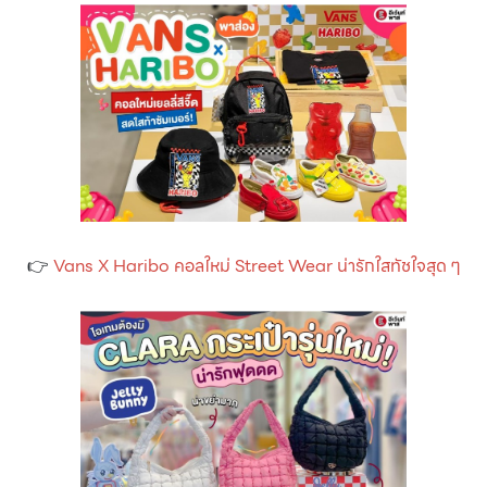
👉
Vans X Haribo คอลใหม่ Street Wear น่ารักใสทัชใจสุด ๆ