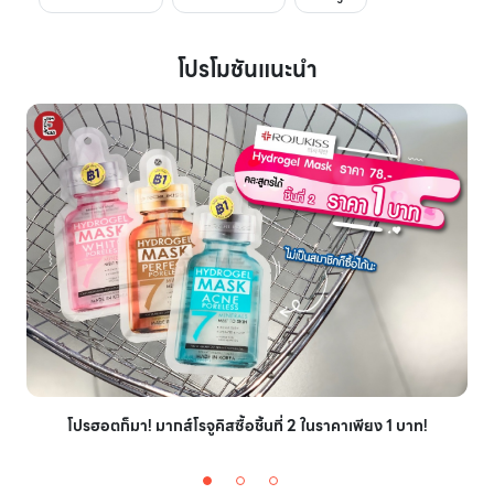
โปรโมชันแนะนำ
โปรฮอตก็มา! มากส์โรจูคิสซื้อชิ้นที่ 2 ในราคาเพียง 1 บาท!