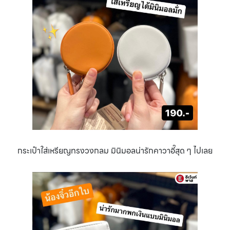
กระเป๋าใส่เหรียญทรงวงกลม มินิมอลน่ารักคาวาอี๊สุด ๆ ไปเลย