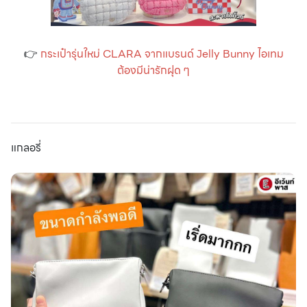
👉
กระเป๋ารุ่นใหม่ CLARA จากแบรนด์ Jelly Bunny ไอเทม
ต้องมีน่ารักฝุด ๆ
แกลอรี่